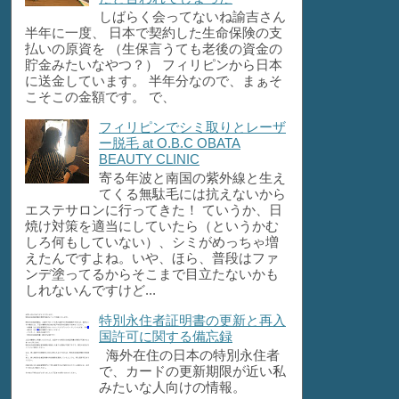
しばらく会ってないね諭吉さん
半年に一度、 日本で契約した生命保険の支
払いの原資を （生保言うても老後の資金の
貯金みたいなやつ？） フィリピンから日本
に送金しています。 半年分なので、まぁそ
こそこの金額です。 で、
フィリピンでシミ取りとレーザ
ー脱毛 at O.B.C OBATA
BEAUTY CLINIC
寄る年波と南国の紫外線と生え
てくる無駄毛には抗えないから
エステサロンに行ってきた！ ていうか、日
焼け対策を適当にしていたら（というかむ
しろ何もしていない）、シミがめっちゃ増
えたんですよね。いや、ほら、普段はファ
ンデ塗ってるからそこまで目立たないかも
しれないんですけど...
特別永住者証明書の更新と再入
国許可に関する備忘録
海外在住の日本の特別永住者
で、カードの更新期限が近い私
みたいな人向けの情報。