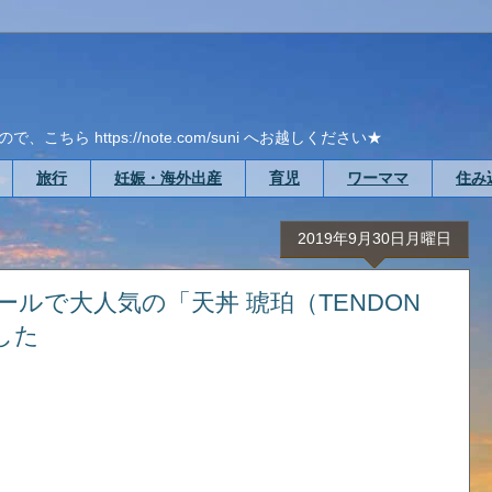
ら https://note.com/suni へお越しください★
旅行
妊娠・海外出産
育児
ワーママ
住み
2019年9月30日月曜日
ルで大人気の「天丼 琥珀（TENDON
ンした