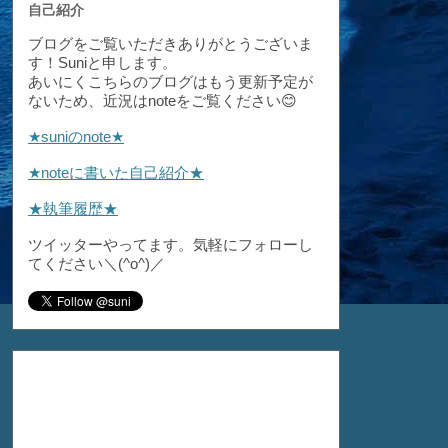
自己紹介
ブログをご覧いただきありがとうございま
す！Suniと申します。
あいにくこちらのブログはもう更新予定が
ないため、近況はnoteをご覧ください😊
★suniのnote★
★noteに書いた自己紹介★
★執筆履歴★
ツイッターやってます。気軽にフォローし
てください＼(^o^)／