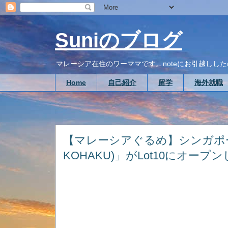
Suniのブログ
マレーシア在住のワーママです。noteにお引越ししたので、こち
Home
自己紹介
留学
海外就職
【マレーシアぐるめ】シンガポー
KOHAKU)」がLot10にオープ