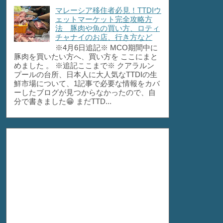
マレーシア移住者必見！TTDIウ
ェットマーケット完全攻略方
法 豚肉や魚の買い方、ロティ
チャナイのお店、行き方など
※4月6日追記※ MCO期間中に
豚肉を買いたい方へ、買い方を ここにまと
めました 。 ※追記ここまで※ クアラルン
プールの台所、日本人に大人気なTTDIの生
鮮市場について、1記事で必要な情報をカバ
ーしたブログが見つからなかったので、自
分で書きました😁 まだTTD...