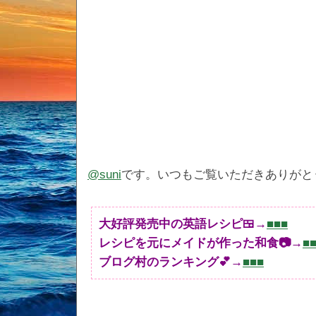
@suni
です。いつもご覧いただきありがと
大好評発売中の英語レシピ🍱→
■■■
レシピを元にメイドが作った和食📷→
■
ブログ村のランキング💕→
■■■