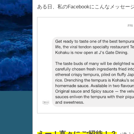
ある日、私のFacebookにこんなメッセ
えー！直々にご招待！？