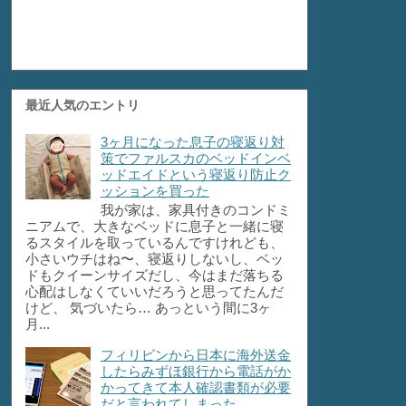
最近人気のエントリ
3ヶ月になった息子の寝返り対
策でファルスカのベッドインベ
ッドエイドという寝返り防止ク
ッションを買った
我が家は、家具付きのコンドミ
ニアムで、大きなベッドに息子と一緒に寝
るスタイルを取っているんですけれども、
小さいウチはね〜、寝返りしないし、ベッ
ドもクイーンサイズだし、今はまだ落ちる
心配はしなくていいだろうと思ってたんだ
けど、 気づいたら… あっという間に3ヶ
月...
フィリピンから日本に海外送金
したらみずほ銀行から電話がか
かってきて本人確認書類が必要
だと言われてしまった