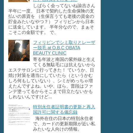
しばらく会ってないね諭吉さん
半年に一度、 日本で契約した生命保険の支
払いの原資を （生保言うても老後の資金の
貯金みたいなやつ？） フィリピンから日本
に送金しています。 半年分なので、まぁそ
こそこの金額です。 で、
フィリピンでシミ取りとレーザ
ー脱毛 at O.B.C OBATA
BEAUTY CLINIC
寄る年波と南国の紫外線と生え
てくる無駄毛には抗えないから
エステサロンに行ってきた！ ていうか、日
焼け対策を適当にしていたら（というかむ
しろ何もしていない）、シミがめっちゃ増
えたんですよね。いや、ほら、普段はファ
ンデ塗ってるからそこまで目立たないかも
しれないんですけど...
特別永住者証明書の更新と再入
国許可に関する備忘録
海外在住の日本の特別永住者
で、カードの更新期限が近い私
みたいな人向けの情報。