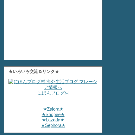
★いろいろ交流＆リンク★
にほんブログ村
★Zalora★
★Shopee★
★Lazada★
★Sephora★