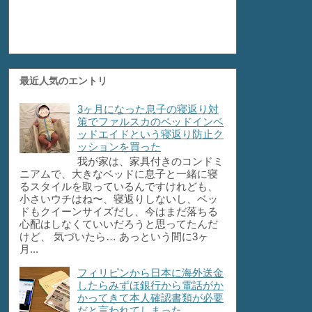
最近人気のエントリ
3ヶ月になった息子の寝返り対
策でファルスカのベッドインベ
ッドエイドという寝返り防止ク
ッションを買った
我が家は、家具付きのコンドミ
ニアムで、大きなベッドに息子と一緒に寝
るスタイルを取っているんですけれども、
小さいウチはね〜、寝返りしないし、ベッ
ドもクイーンサイズだし、今はまだ落ちる
心配はしなくていいだろうと思ってたんだ
けど、 気づいたら… あっという間に3ヶ
月...
フィリピンから日本に海外送金
したらみずほ銀行から電話がか
かってきて本人確認書類が必要
だと言われてしまった