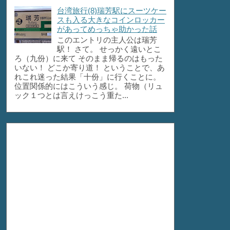
台湾旅行(8)瑞芳駅にスーツケー
スも入る大きなコインロッカー
があってめっちゃ助かった話
このエントリの主人公は瑞芳
駅！ さて。 せっかく遠いとこ
ろ（九份）に来て そのまま帰るのはもった
いない！ どこか寄り道！ ということで、あ
れこれ迷った結果「十份」に行くことに。
位置関係的にはこういう感じ。 荷物（リュ
ック１つとは言えけっこう重た...