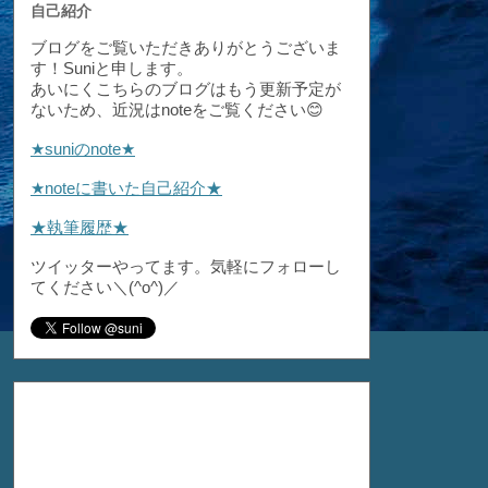
自己紹介
ブログをご覧いただきありがとうございま
す！Suniと申します。
あいにくこちらのブログはもう更新予定が
ないため、近況はnoteをご覧ください😊
★suniのnote★
★noteに書いた自己紹介★
★執筆履歴★
ツイッターやってます。気軽にフォローし
てください＼(^o^)／