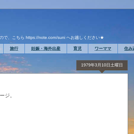
ら https://note.com/suni へお越しください★
旅行
妊娠・海外出産
育児
ワーママ
住み
1979年3月10日土曜日
ージ。