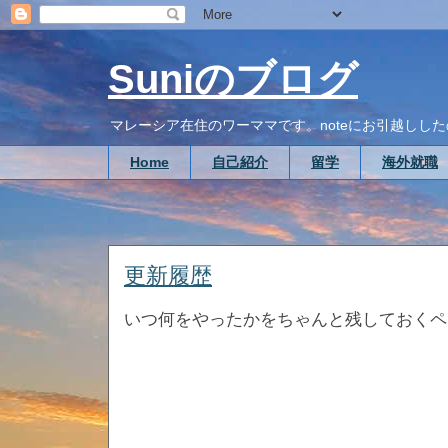
Suniのブログ
マレーシア在住のワーママです。noteにお引越ししたので、こち
Home
自己紹介
留学
海外就職
更新履歴
いつ何をやったかをちゃんと残しておくペ