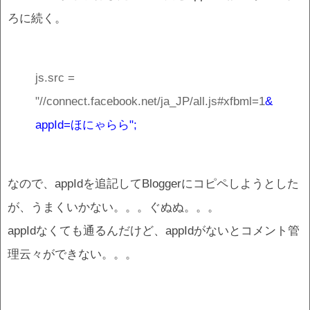
ろに続く。
js.src =
"//connect.facebook.net/ja_JP/all.js#xfbml=1
&
appId=ほにゃらら";
なので、appIdを追記してBloggerにコピペしようとした
が、うまくいかない。。。ぐぬぬ。。。
appIdなくても通るんだけど、appIdがないとコメント管
理云々ができない。。。