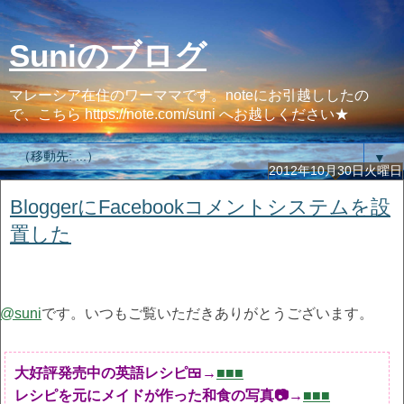
Suniのブログ
マレーシア在住のワーママです。noteにお引越ししたの
で、こちら https://note.com/suni へお越しください★
▼
2012年10月30日火曜日
BloggerにFacebookコメントシステムを設
置した
@suni
です。いつもご覧いただきありがとうございます。
大好評発売中の英語レシピ🍱→
■■■
レシピを元にメイドが作った和食の写真📷→
■■■