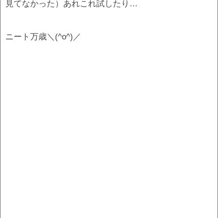
見てなかった）あれこれ試したり…
ニート万歳＼(^o^)／