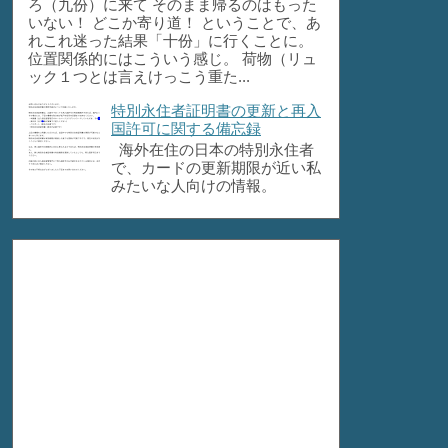
ろ（九份）に来て そのまま帰るのはもった
いない！ どこか寄り道！ ということで、あ
れこれ迷った結果「十份」に行くことに。
位置関係的にはこういう感じ。 荷物（リュ
ック１つとは言えけっこう重た...
特別永住者証明書の更新と再入
国許可に関する備忘録
海外在住の日本の特別永住者
で、カードの更新期限が近い私
みたいな人向けの情報。