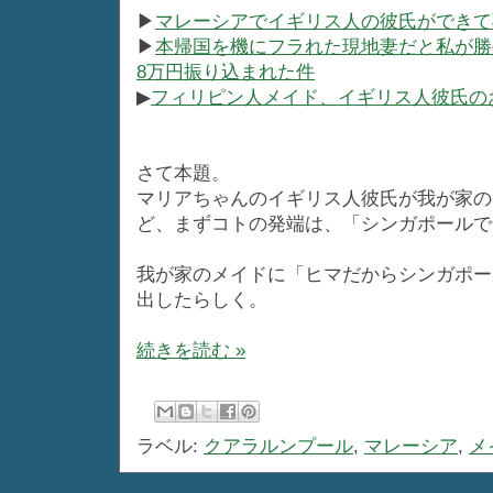
▶
マレーシアでイギリス人の彼氏ができて
▶
本帰国を機にフラれた現地妻だと私が勝
8万円振り込まれた件
▶
フィリピン人メイド、イギリス人彼氏の
さて本題。
マリアちゃんのイギリス人彼氏が我が家の
ど、まずコトの発端は、「シンガポールで
我が家のメイドに「ヒマだからシンガポー
出したらしく。
続きを読む »
ラベル:
クアラルンプール
,
マレーシア
,
メ