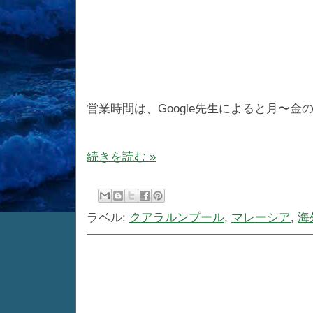
営業時間は、Google先生によると月〜金の
続きを読む »
ラベル:
クアラルンプール
,
マレーシア
,
海