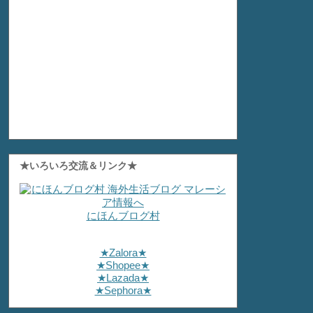
★いろいろ交流＆リンク★
にほんブログ村
★Zalora★
★Shopee★
★Lazada★
★Sephora★