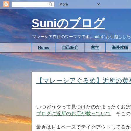
Suniのブログ
マレーシア在住のワーママです。noteにお引越ししたので、こち
Home
自己紹介
留学
海外就職
【マレーシアぐるめ】近所の黄
いつどうやって見つけたのかまったくおぼ
ブログに近所のお店が載っていて
、そこの
最近は月１ペースでテイクアウトしてるか