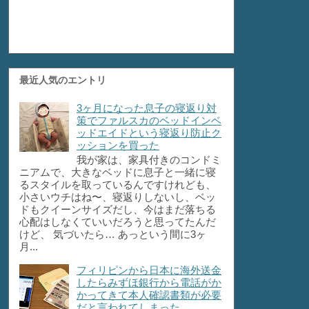
最近人気のエントリ
3ヶ月になった息子の寝返り対
策でファルスカのベッドインベ
ッドエイドという寝返り防止ク
ッションを買った
我が家は、家具付きのコンドミ
ニアムで、大きなベッドに息子と一緒に寝
るスタイルを取っているんですけれども、
小さいウチはね〜、寝返りしないし、ベッ
ドもクイーンサイズだし、今はまだ落ちる
心配はしなくていいだろうと思ってたんだ
けど、 気づいたら… あっという間に3ヶ
月...
フィリピンから日本に海外送金
したらみずほ銀行から電話がか
かってきて本人確認書類が必要
だと言われてしまった