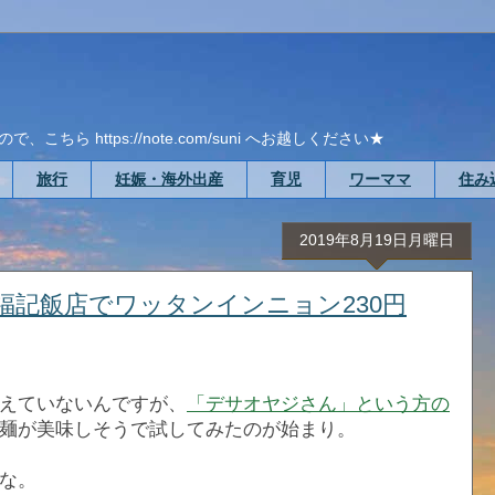
ら https://note.com/suni へお越しください★
旅行
妊娠・海外出産
育児
ワーママ
住み
2019年8月19日月曜日
福記飯店でワッタンインニョン230円
えていないんですが、
「デサオヤジさん」という方の
麺が美味しそうで試してみたのが始まり。
な。