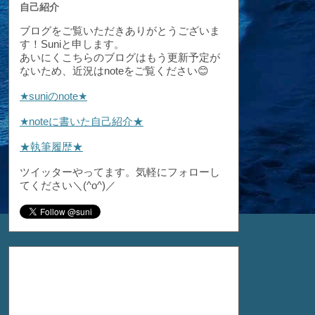
自己紹介
ブログをご覧いただきありがとうございま
す！Suniと申します。
あいにくこちらのブログはもう更新予定が
ないため、近況はnoteをご覧ください😊
★suniのnote★
★noteに書いた自己紹介★
★執筆履歴★
ツイッターやってます。気軽にフォローし
てください＼(^o^)／