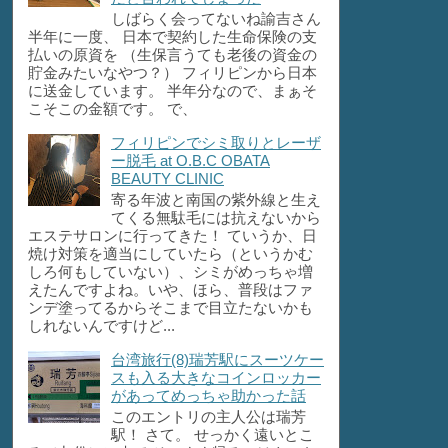
しばらく会ってないね諭吉さん
半年に一度、 日本で契約した生命保険の支
払いの原資を （生保言うても老後の資金の
貯金みたいなやつ？） フィリピンから日本
に送金しています。 半年分なので、まぁそ
こそこの金額です。 で、
フィリピンでシミ取りとレーザ
ー脱毛 at O.B.C OBATA
BEAUTY CLINIC
寄る年波と南国の紫外線と生え
てくる無駄毛には抗えないから
エステサロンに行ってきた！ ていうか、日
焼け対策を適当にしていたら（というかむ
しろ何もしていない）、シミがめっちゃ増
えたんですよね。いや、ほら、普段はファ
ンデ塗ってるからそこまで目立たないかも
しれないんですけど...
台湾旅行(8)瑞芳駅にスーツケー
スも入る大きなコインロッカー
があってめっちゃ助かった話
このエントリの主人公は瑞芳
駅！ さて。 せっかく遠いとこ