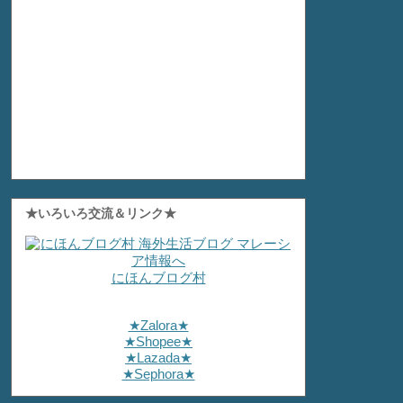
★いろいろ交流＆リンク★
にほんブログ村
★Zalora★
★Shopee★
★Lazada★
★Sephora★