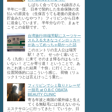
しばらく会ってないね諭吉さん
半年に一度、 日本で契約した生命保険の支
払いの原資を （生保言うても老後の資金の
貯金みたいなやつ？） フィリピンから日本
に送金しています。 半年分なので、まぁそ
こそこの金額です。 で、
台湾旅行(8)瑞芳駅にスーツケー
スも入る大きなコインロッカー
があってめっちゃ助かった話
このエントリの主人公は瑞芳
駅！ さて。 せっかく遠いとこ
ろ（九份）に来て そのまま帰るのはもった
いない！ どこか寄り道！ ということで、あ
れこれ迷った結果「十份」に行くことに。
位置関係的にはこういう感じ。 荷物（リュ
ック１つとは言えけっこう重た...
フィリピンでシミ取りとレーザ
ー脱毛 at O.B.C OBATA
BEAUTY CLINIC
寄る年波と南国の紫外線と生え
てくる無駄毛には抗えないから
エステサロンに行ってきた！ ていうか、日