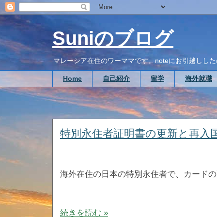
Suniのブログ
マレーシア在住のワーママです。noteにお引越ししたので、こち
Home
自己紹介
留学
海外就職
特別永住者証明書の更新と再入
海外在住の日本の特別永住者で、カードの
続きを読む »