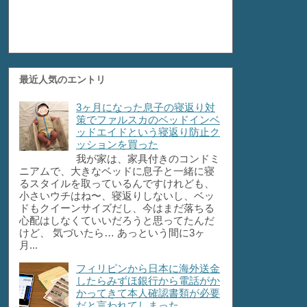
最近人気のエントリ
3ヶ月になった息子の寝返り対
策でファルスカのベッドインベ
ッドエイドという寝返り防止ク
ッションを買った
我が家は、家具付きのコンドミ
ニアムで、大きなベッドに息子と一緒に寝
るスタイルを取っているんですけれども、
小さいウチはね〜、寝返りしないし、ベッ
ドもクイーンサイズだし、今はまだ落ちる
心配はしなくていいだろうと思ってたんだ
けど、 気づいたら… あっという間に3ヶ
月...
フィリピンから日本に海外送金
したらみずほ銀行から電話がか
かってきて本人確認書類が必要
だと言われてしまった