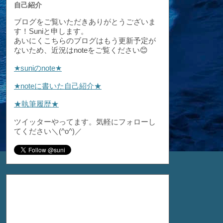
自己紹介
ブログをご覧いただきありがとうございま
す！Suniと申します。
あいにくこちらのブログはもう更新予定が
ないため、近況はnoteをご覧ください😊
★suniのnote★
★noteに書いた自己紹介★
★執筆履歴★
ツイッターやってます。気軽にフォローし
てください＼(^o^)／