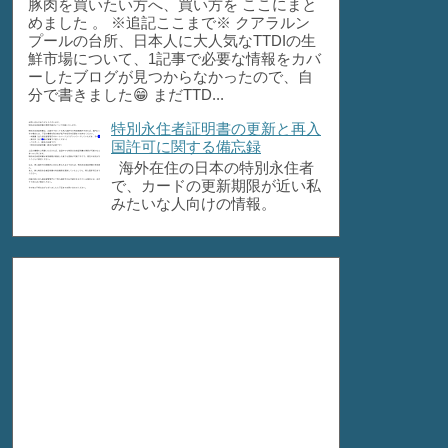
豚肉を買いたい方へ、買い方を ここにまと
めました 。 ※追記ここまで※ クアラルン
プールの台所、日本人に大人気なTTDIの生
鮮市場について、1記事で必要な情報をカバ
ーしたブログが見つからなかったので、自
分で書きました😁 まだTTD...
特別永住者証明書の更新と再入
国許可に関する備忘録
海外在住の日本の特別永住者
で、カードの更新期限が近い私
みたいな人向けの情報。