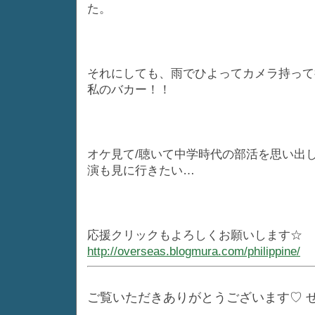
た。
それにしても、雨でひよってカメラ持って
私のバカー！！
オケ見て/聴いて中学時代の部活を思い出
演も見に行きたい…
応援クリックもよろしくお願いします☆
http://overseas.blogmura.com/philippine/
ご覧いただきありがとうございます♡