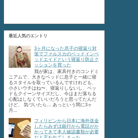
最近人気のエントリ
3ヶ月になった息子の寝返り対
策でファルスカのベッドインベ
ッドエイドという寝返り防止ク
ッションを買った
我が家は、家具付きのコンドミ
ニアムで、大きなベッドに息子と一緒に寝
るスタイルを取っているんですけれども、
小さいウチはね〜、寝返りしないし、ベッ
ドもクイーンサイズだし、今はまだ落ちる
心配はしなくていいだろうと思ってたんだ
けど、 気づいたら… あっという間に3ヶ
月...
フィリピンから日本に海外送金
したらみずほ銀行から電話がか
かってきて本人確認書類が必要
だと言われてしまった