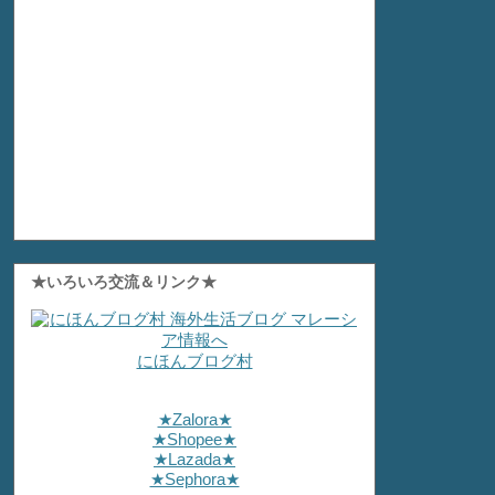
★いろいろ交流＆リンク★
にほんブログ村
★Zalora★
★Shopee★
★Lazada★
★Sephora★