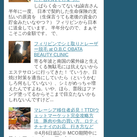
しばらく会ってないね諭吉さん
半年に一度、 日本で契約した生命保険の支
払いの原資を （生保言うても老後の資金の
貯金みたいなやつ？） フィリピンから日本
に送金しています。 半年分なので、まぁそ
こそこの金額です。 で、
フィリピンでシミ取りとレーザ
ー脱毛 at O.B.C OBATA
BEAUTY CLINIC
寄る年波と南国の紫外線と生え
てくる無駄毛には抗えないから
エステサロンに行ってきた！ ていうか、日
焼け対策を適当にしていたら（というかむ
しろ何もしていない）、シミがめっちゃ増
えたんですよね。いや、ほら、普段はファ
ンデ塗ってるからそこまで目立たないかも
しれないんですけど...
マレーシア移住者必見！TTDIウ
ェットマーケット完全攻略方
法 豚肉や魚の買い方、ロティ
チャナイのお店、行き方など
※4月6日追記※ MCO期間中に