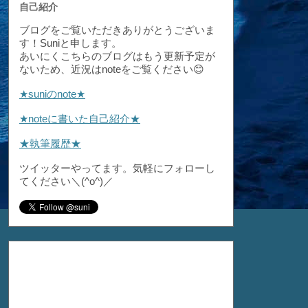
自己紹介
ブログをご覧いただきありがとうございま
す！Suniと申します。
あいにくこちらのブログはもう更新予定が
ないため、近況はnoteをご覧ください😊
★suniのnote★
★noteに書いた自己紹介★
★執筆履歴★
ツイッターやってます。気軽にフォローし
てください＼(^o^)／