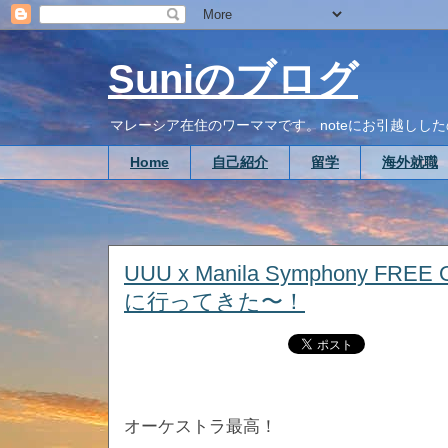
Suniのブログ
マレーシア在住のワーママです。noteにお引越ししたので、こち
Home
自己紹介
留学
海外就職
UUU x Manila Symphony FREE Or
に行ってきた〜！
オーケストラ最高！