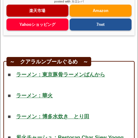
posted with
カエレバ
楽天市場
Amazon
Yahooショッピング
7net
～ クアラルンプールぐるめ ～
■
ラーメン：東京豚骨ラーメンばんから
■
ラーメン：華火
■
ラーメン：博多水炊き とり田
■
炭火チャーシュ：Restoran Char Siew Yoong