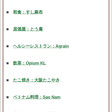
■
和食：すし麻布
■
居酒屋：とう庵
■
ヘルシーレストラン：Agrain
■
飲茶：Opium KL
■
たこ焼き：大阪たこやき
■
ベトナム料理：Sao Nam