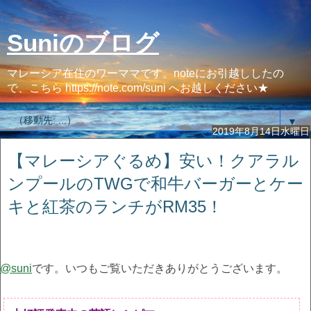
Suniのブログ
マレーシア在住のワーママです。noteにお引越ししたの
で、こちら https://note.com/suni へお越しください★
▼
2019年8月14日水曜日
【マレーシアぐるめ】安い！クアラル
ンプールのTWGで和牛バーガーとケー
キと紅茶のランチがRM35！
@suni
です。いつもご覧いただきありがとうございます。