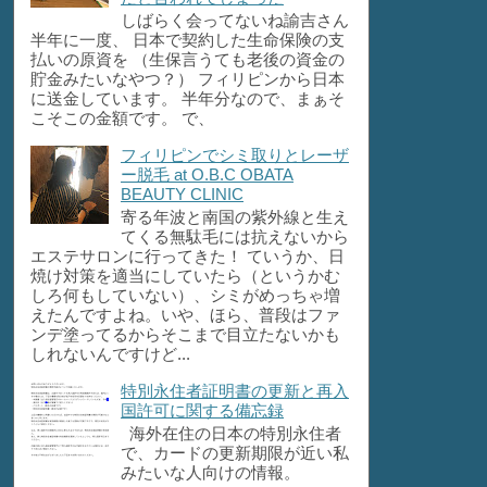
しばらく会ってないね諭吉さん
半年に一度、 日本で契約した生命保険の支
払いの原資を （生保言うても老後の資金の
貯金みたいなやつ？） フィリピンから日本
に送金しています。 半年分なので、まぁそ
こそこの金額です。 で、
フィリピンでシミ取りとレーザ
ー脱毛 at O.B.C OBATA
BEAUTY CLINIC
寄る年波と南国の紫外線と生え
てくる無駄毛には抗えないから
エステサロンに行ってきた！ ていうか、日
焼け対策を適当にしていたら（というかむ
しろ何もしていない）、シミがめっちゃ増
えたんですよね。いや、ほら、普段はファ
ンデ塗ってるからそこまで目立たないかも
しれないんですけど...
特別永住者証明書の更新と再入
国許可に関する備忘録
海外在住の日本の特別永住者
で、カードの更新期限が近い私
みたいな人向けの情報。