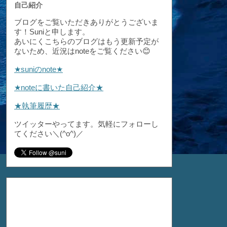
自己紹介
ブログをご覧いただきありがとうございま
す！Suniと申します。
あいにくこちらのブログはもう更新予定が
ないため、近況はnoteをご覧ください😊
★suniのnote★
★noteに書いた自己紹介★
★執筆履歴★
ツイッターやってます。気軽にフォローし
てください＼(^o^)／