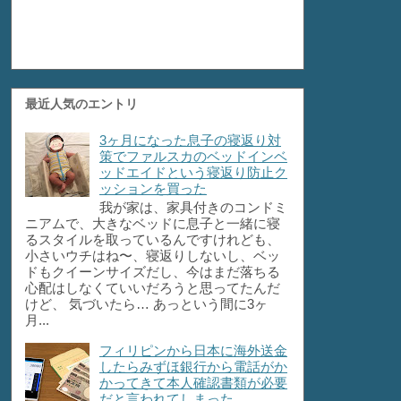
最近人気のエントリ
3ヶ月になった息子の寝返り対
策でファルスカのベッドインベ
ッドエイドという寝返り防止ク
ッションを買った
我が家は、家具付きのコンドミ
ニアムで、大きなベッドに息子と一緒に寝
るスタイルを取っているんですけれども、
小さいウチはね〜、寝返りしないし、ベッ
ドもクイーンサイズだし、今はまだ落ちる
心配はしなくていいだろうと思ってたんだ
けど、 気づいたら… あっという間に3ヶ
月...
フィリピンから日本に海外送金
したらみずほ銀行から電話がか
かってきて本人確認書類が必要
だと言われてしまった