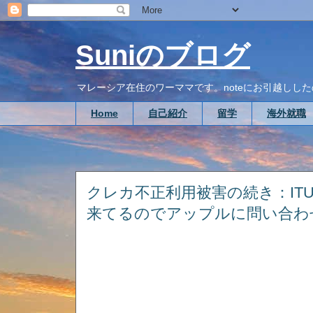
Suniのブログ
マレーシア在住のワーママです。noteにお引越ししたので、こち
Home
自己紹介
留学
海外就職
クレカ不正利用被害の続き：ITUN
来てるのでアップルに問い合わ