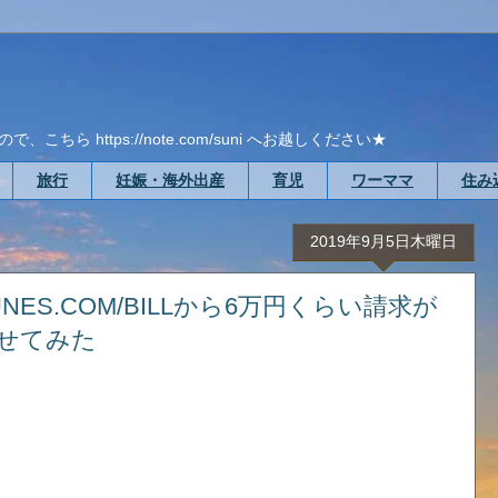
ら https://note.com/suni へお越しください★
旅行
妊娠・海外出産
育児
ワーママ
住み
2019年9月5日木曜日
ES.COM/BILLから6万円くらい請求が
せてみた