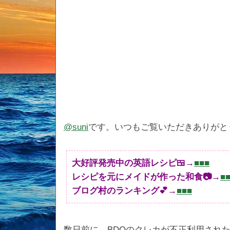
@suni
です。いつもご覧いただきありがと
大好評発売中の英語レシピ🍱→
■■■
レシピを元にメイドが作った和食📷→
■
ブログ村のランキング💕→
■■■
数日前に、BDOのクレカが不正利用されたと