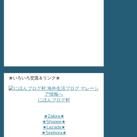
★いろいろ交流＆リンク★
にほんブログ村
★Zalora★
★Shopee★
★Lazada★
★Sephora★