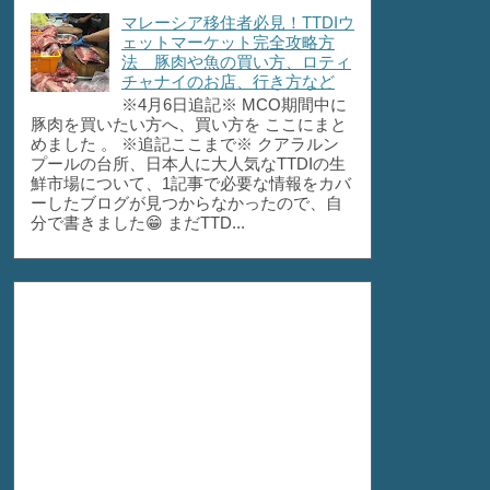
マレーシア移住者必見！TTDIウ
ェットマーケット完全攻略方
法 豚肉や魚の買い方、ロティ
チャナイのお店、行き方など
※4月6日追記※ MCO期間中に
豚肉を買いたい方へ、買い方を ここにまと
めました 。 ※追記ここまで※ クアラルン
プールの台所、日本人に大人気なTTDIの生
鮮市場について、1記事で必要な情報をカバ
ーしたブログが見つからなかったので、自
分で書きました😁 まだTTD...