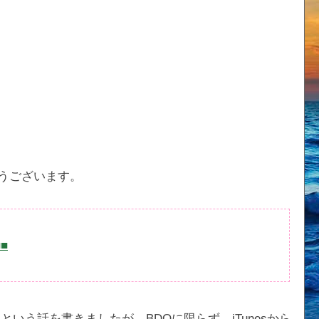
うございます。
■■
いう話を書きましたが、BDOに限らず、iTunesから