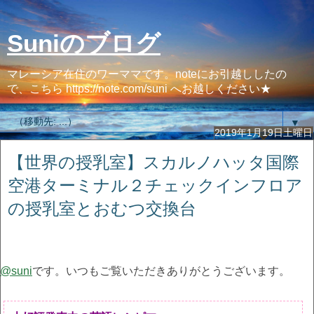
Suniのブログ
マレーシア在住のワーママです。noteにお引越ししたの
で、こちら https://note.com/suni へお越しください★
▼
2019年1月19日土曜日
【世界の授乳室】スカルノハッタ国際
空港ターミナル２チェックインフロア
の授乳室とおむつ交換台
@suni
です。いつもご覧いただきありがとうございます。