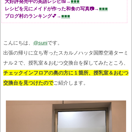
大好評発売中の英語レシピ🍱→
■■■
レシピを元にメイドが作った和食の写真📷→
■■■
ブログ村のランキング💕→
■■■
こんにちは、
@suni
です。
出張の帰りに立ち寄ったスカルノハッタ国際空港ターミ
ナル２で、授乳室＆おむつ交換台を探してみたところ、
チェックインフロアの奥の方に１箇所、授乳室＆おむつ
交換台を見つけたので
ご紹介します。