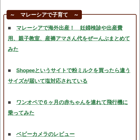
～ マレーシアで子育て ～
■
マレーシアで海外出産！ 妊婦検診や出産費
用、親子教室、産褥アマさん代をぜーんぶまとめて
みた
■
Shopeeというサイトで粉ミルクを買ったら違う
サイズが届いて塩対応されている
■
ワンオペで６ヶ月の赤ちゃんを連れて飛行機に
乗ってみた
■
ベビーカメラのレビュー