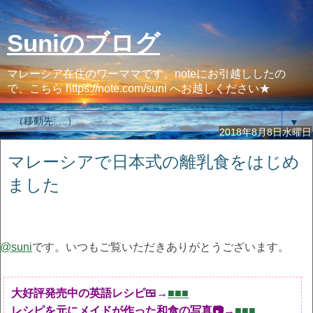
Suniのブログ
マレーシア在住のワーママです。noteにお引越ししたの
で、こちら https://note.com/suni へお越しください★
▼
2018年8月8日水曜日
マレーシアで日本式の離乳食をはじめ
ました
@suni
です。いつもご覧いただきありがとうございます。
大好評発売中の英語レシピ🍱→
■■■
レシピを元にメイドが作った和食の写真📷→
■■■