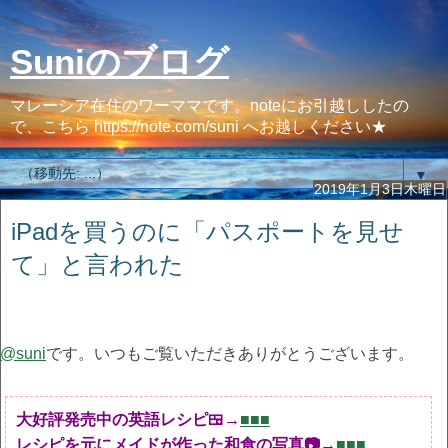
Suniのブログ
マレーシア在住のワーママです。noteにお引越ししたの
で、こちら https://note.com/suni へお越しください★
▼
2019年1月3日木曜日
iPadを買うのに「パスポートを見せ
て」と言われた
@suni
です。いつもご覧いただきありがとうございます。
大好評発売中の英語レシピ🍱→
■■■
レシピを元にメイドが作った和食の写真📷→
■■■