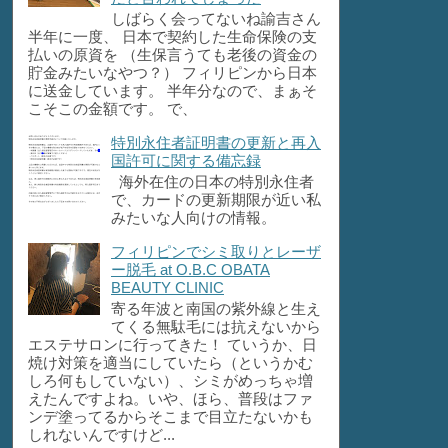
しばらく会ってないね諭吉さん
半年に一度、 日本で契約した生命保険の支
払いの原資を （生保言うても老後の資金の
貯金みたいなやつ？） フィリピンから日本
に送金しています。 半年分なので、まぁそ
こそこの金額です。 で、
特別永住者証明書の更新と再入
国許可に関する備忘録
海外在住の日本の特別永住者
で、カードの更新期限が近い私
みたいな人向けの情報。
フィリピンでシミ取りとレーザ
ー脱毛 at O.B.C OBATA
BEAUTY CLINIC
寄る年波と南国の紫外線と生え
てくる無駄毛には抗えないから
エステサロンに行ってきた！ ていうか、日
焼け対策を適当にしていたら（というかむ
しろ何もしていない）、シミがめっちゃ増
えたんですよね。いや、ほら、普段はファ
ンデ塗ってるからそこまで目立たないかも
しれないんですけど...