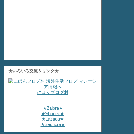
★いろいろ交流＆リンク★
にほんブログ村
★Zalora★
★Shopee★
★Lazada★
★Sephora★