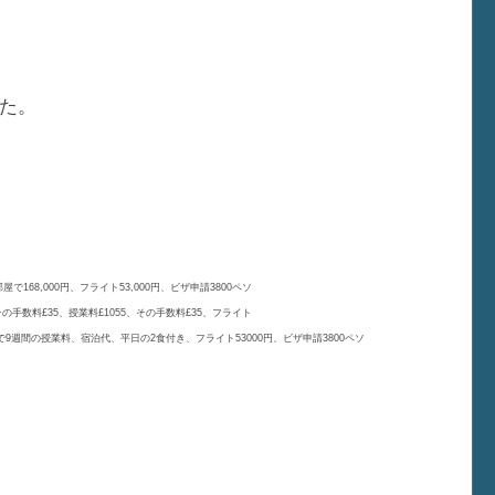
た。
屋で168,000円、フライト53,000円、ビザ申請3800ペソ
の手数料£35、授業料£1055、その手数料£35、フライト
0円で9週間の授業料、宿泊代、平日の2食付き、フライト53000円、ビザ申請3800ペソ