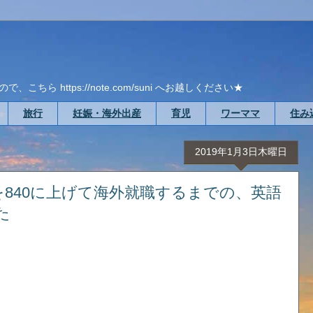
ら https://note.com/suni へお越しください★
旅行
妊娠・海外出産
育児
ワーママ
住み
2019年1月3日木曜日
アを840に上げて海外就職するまでの、英語
た