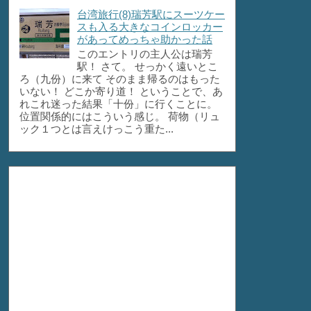
台湾旅行(8)瑞芳駅にスーツケー
スも入る大きなコインロッカー
があってめっちゃ助かった話
このエントリの主人公は瑞芳
駅！ さて。 せっかく遠いとこ
ろ（九份）に来て そのまま帰るのはもった
いない！ どこか寄り道！ ということで、あ
れこれ迷った結果「十份」に行くことに。
位置関係的にはこういう感じ。 荷物（リュ
ック１つとは言えけっこう重た...