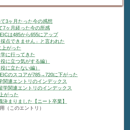
始めて3ヶ月たった今の感想
めて7ヶ月経った今の所感
EICは485から655にアップ
す、採点できません」と言われた
5に上がった
留学に行ってきた
（役に立つ気がする編）
（役に立たない編）
ICのスコアが785→720に下がった
学関連エントリのインデックス
留学関連エントリのインデックス
に上がった
職決まりました【ニート卒業】
用（このエントリ）