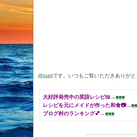
@suni
です。いつもご覧いただきありがと
大好評発売中の英語レシピ🍱→
■■■
レシピを元にメイドが作った和食📷→
■
ブログ村のランキング💕→
■■■