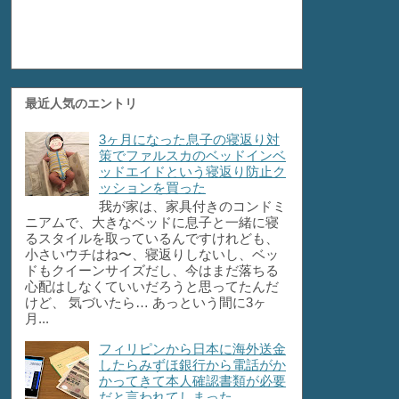
最近人気のエントリ
3ヶ月になった息子の寝返り対
策でファルスカのベッドインベ
ッドエイドという寝返り防止ク
ッションを買った
我が家は、家具付きのコンドミ
ニアムで、大きなベッドに息子と一緒に寝
るスタイルを取っているんですけれども、
小さいウチはね〜、寝返りしないし、ベッ
ドもクイーンサイズだし、今はまだ落ちる
心配はしなくていいだろうと思ってたんだ
けど、 気づいたら… あっという間に3ヶ
月...
フィリピンから日本に海外送金
したらみずほ銀行から電話がか
かってきて本人確認書類が必要
だと言われてしまった