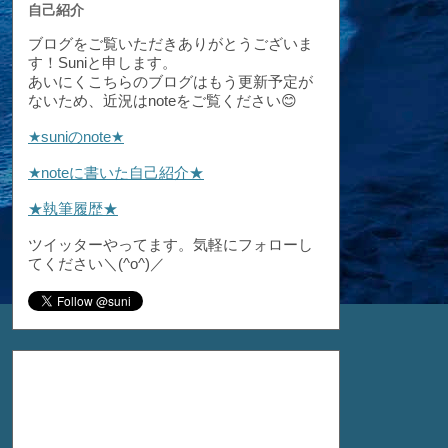
自己紹介
ブログをご覧いただきありがとうございま
す！Suniと申します。
あいにくこちらのブログはもう更新予定が
ないため、近況はnoteをご覧ください😊
★suniのnote★
★noteに書いた自己紹介★
★執筆履歴★
ツイッターやってます。気軽にフォローし
てください＼(^o^)／