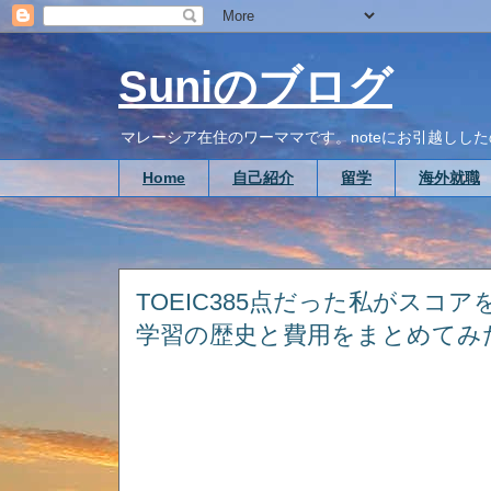
Suniのブログ
マレーシア在住のワーママです。noteにお引越ししたので、こち
Home
自己紹介
留学
海外就職
TOEIC385点だった私がスコ
学習の歴史と費用をまとめてみ