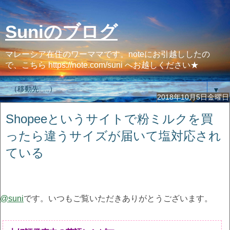
Suniのブログ
マレーシア在住のワーママです。noteにお引越ししたの
で、こちら https://note.com/suni へお越しください★
▼
2018年10月5日金曜日
Shopeeというサイトで粉ミルクを買
ったら違うサイズが届いて塩対応され
ている
@suni
です。いつもご覧いただきありがとうございます。