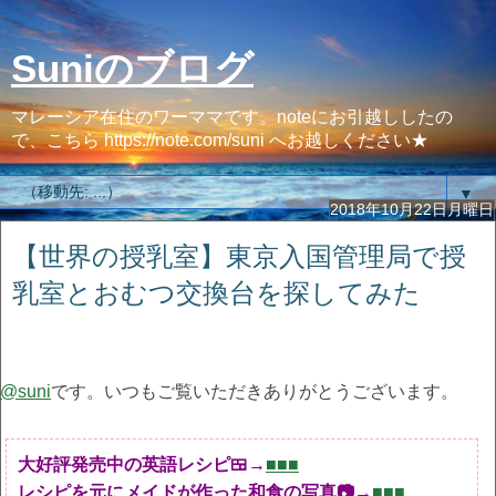
Suniのブログ
マレーシア在住のワーママです。noteにお引越ししたの
で、こちら https://note.com/suni へお越しください★
▼
2018年10月22日月曜日
【世界の授乳室】東京入国管理局で授
乳室とおむつ交換台を探してみた
@suni
です。いつもご覧いただきありがとうございます。
大好評発売中の英語レシピ🍱→
■■■
レシピを元にメイドが作った和食の写真📷→
■■■