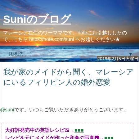
Suniのブログ
マレーシア在住のワーママです。noteにお引越ししたの
で、こちら https://note.com/suni へお越しください★
▼
2019年2月5日火曜日
我が家のメイドから聞く、マレーシア
にいるフィリピン人の婚外恋愛
@suni
です。いつもご覧いただきありがとうございます。
大好評発売中の英語レシピ🍱→
■■■
レシピを元にメイドが作った和食の写真📷→
■■■