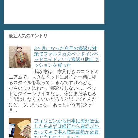
最近人気のエントリ
3ヶ月になった息子の寝返り対
策でファルスカのベッドインベ
ッドエイドという寝返り防止ク
ッションを買った
我が家は、家具付きのコンドミ
ニアムで、大きなベッドに息子と一緒に寝
るスタイルを取っているんですけれども、
小さいウチはね〜、寝返りしないし、ベッ
ドもクイーンサイズだし、今はまだ落ちる
心配はしなくていいだろうと思ってたんだ
けど、 気づいたら… あっという間に3ヶ
月...
フィリピンから日本に海外送金
したらみずほ銀行から電話がか
かってきて本人確認書類が必要
だと言われてしまった