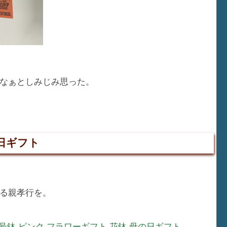
なぁとしみじみ思った。
日ギフト
る親孝行を。
号鉢 ピンク フラワーギフト 花鉢 母の日ギフト