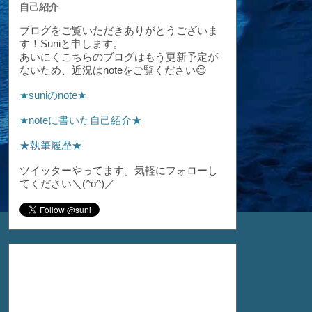
自己紹介
ブログをご覧いただきありがとうございま
す！Suniと申します。
あいにくこちらのブログはもう更新予定が
ないため、近況はnoteをご覧ください😊
★suniのnote★
★noteに書いた自己紹介★
★執筆履歴★
ツイッターやってます。気軽にフォローし
てください＼(^o^)／