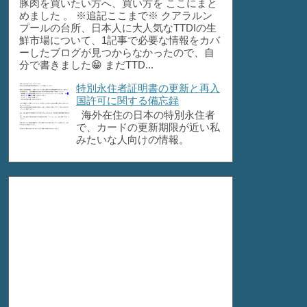
豚肉を買いたい方へ、買い方を ここにまと
めました 。 ※追記ここまで※ クアラルン
プールの台所、日本人に大人気なTTDIの生
鮮市場について、1記事で必要な情報をカバ
ーしたブログが見つからなかったので、自
分で書きました😁 まだTTD...
特別永住者証明書の更新と再入
国許可に関する備忘録
海外在住の日本の特別永住者
で、カードの更新期限が近い私
みたいな人向けの情報。