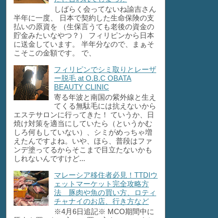
しばらく会ってないね諭吉さん
半年に一度、 日本で契約した生命保険の支
払いの原資を （生保言うても老後の資金の
貯金みたいなやつ？） フィリピンから日本
に送金しています。 半年分なので、まぁそ
こそこの金額です。 で、
フィリピンでシミ取りとレーザ
ー脱毛 at O.B.C OBATA
BEAUTY CLINIC
寄る年波と南国の紫外線と生え
てくる無駄毛には抗えないから
エステサロンに行ってきた！ ていうか、日
焼け対策を適当にしていたら（というかむ
しろ何もしていない）、シミがめっちゃ増
えたんですよね。いや、ほら、普段はファ
ンデ塗ってるからそこまで目立たないかも
しれないんですけど...
マレーシア移住者必見！TTDIウ
ェットマーケット完全攻略方
法 豚肉や魚の買い方、ロティ
チャナイのお店、行き方など
※4月6日追記※ MCO期間中に