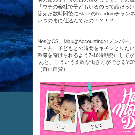
「ウチの会社で子どもいるのって誰だっけ
答えた数時間後にSlackのRandomチ
いつのまに仕込んでたの！？！？
NesはCS、MauはAccountingのメンバー。
二人共、子どもとの時間をキチンとりたい
渋滞を避けられるよう7-16時勤務にして
あと、こういう柔軟な働き方ができるYO
（自画自賛）