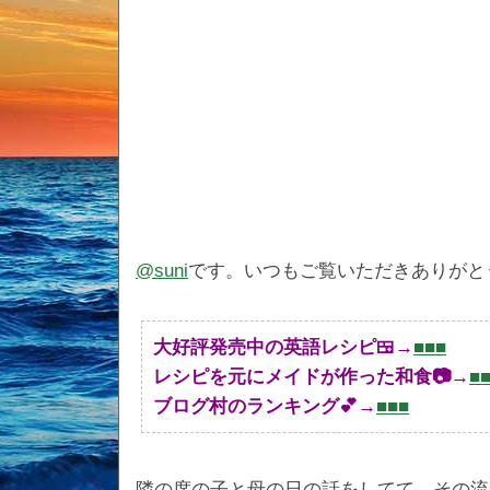
@suni
です。いつもご覧いただきありがと
大好評発売中の英語レシピ🍱→
■■■
レシピを元にメイドが作った和食📷→
■
ブログ村のランキング💕→
■■■
隣の席の子と母の日の話をしてて、その流