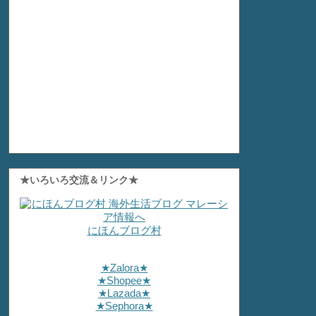
★いろいろ交流＆リンク★
にほんブログ村
★Zalora★
★Shopee★
★Lazada★
★Sephora★