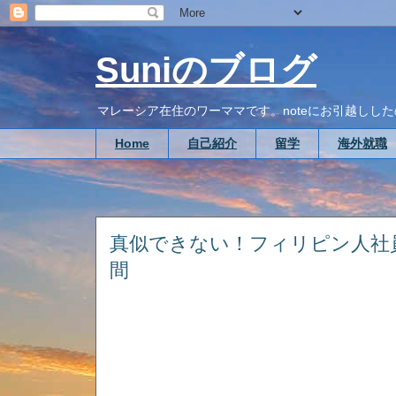
Suniのブログ
マレーシア在住のワーママです。noteにお引越ししたので、こち
Home
自己紹介
留学
海外就職
真似できない！フィリピン人社
間