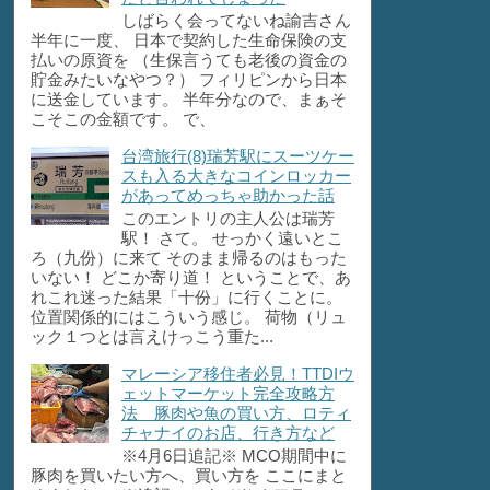
しばらく会ってないね諭吉さん
半年に一度、 日本で契約した生命保険の支
払いの原資を （生保言うても老後の資金の
貯金みたいなやつ？） フィリピンから日本
に送金しています。 半年分なので、まぁそ
こそこの金額です。 で、
台湾旅行(8)瑞芳駅にスーツケー
スも入る大きなコインロッカー
があってめっちゃ助かった話
このエントリの主人公は瑞芳
駅！ さて。 せっかく遠いとこ
ろ（九份）に来て そのまま帰るのはもった
いない！ どこか寄り道！ ということで、あ
れこれ迷った結果「十份」に行くことに。
位置関係的にはこういう感じ。 荷物（リュ
ック１つとは言えけっこう重た...
マレーシア移住者必見！TTDIウ
ェットマーケット完全攻略方
法 豚肉や魚の買い方、ロティ
チャナイのお店、行き方など
※4月6日追記※ MCO期間中に
豚肉を買いたい方へ、買い方を ここにまと