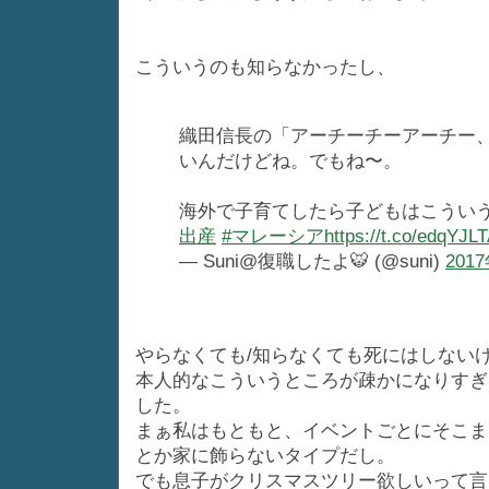
こういうのも知らなかったし、
織田信長の「アーチーチーアーチー
いんだけどね。でもね〜。
海外で子育てしたら子どもはこうい
出産
#マレーシア
https://t.co/edqYJL
— Suni@復職したよ🐯 (@suni)
201
やらなくても/知らなくても死にはしない
本人的なこういうところが疎かになりすぎ
した。
まぁ私はもともと、イベントごとにそこま
とか家に飾らないタイプだし。
でも息子がクリスマスツリー欲しいって言