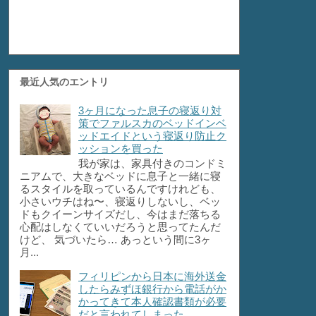
最近人気のエントリ
3ヶ月になった息子の寝返り対
策でファルスカのベッドインベ
ッドエイドという寝返り防止ク
ッションを買った
我が家は、家具付きのコンドミ
ニアムで、大きなベッドに息子と一緒に寝
るスタイルを取っているんですけれども、
小さいウチはね〜、寝返りしないし、ベッ
ドもクイーンサイズだし、今はまだ落ちる
心配はしなくていいだろうと思ってたんだ
けど、 気づいたら… あっという間に3ヶ
月...
フィリピンから日本に海外送金
したらみずほ銀行から電話がか
かってきて本人確認書類が必要
だと言われてしまった