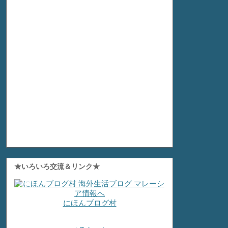
★いろいろ交流＆リンク★
にほんブログ村