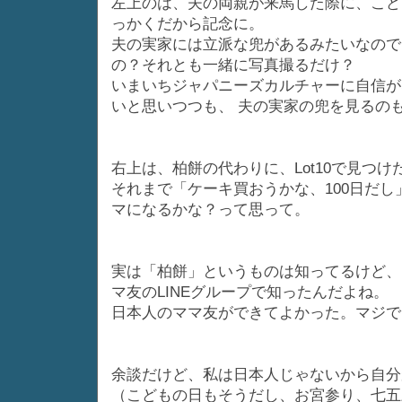
左上のは、夫の両親が来馬した際に、こど
っかくだから記念に。
夫の実家には立派な兜があるみたいなので
の？それとも一緒に写真撮るだけ？
いまいちジャパニーズカルチャーに自信が
いと思いつつも、 夫の実家の兜を見るの
右上は、柏餅の代わりに、Lot10で見つけ
それまで「ケーキ買おうかな、100日だし
マになるかな？って思って。
実は「柏餅」というものは知ってるけど、
マ友のLINEグループで知ったんだよね。
日本人のママ友ができてよかった。マジで
余談だけど、私は日本人じゃないから自分
（こどもの日もそうだし、お宮参り、七五