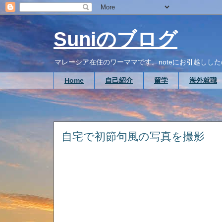
Suniのブログ
マレーシア在住のワーママです。noteにお引越ししたので、こち
Home
自己紹介
留学
海外就職
自宅で初節句風の写真を撮影