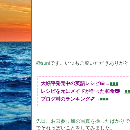
@suni
です。いつもご覧いただきありがと
大好評発売中の英語レシピ🍱→
■■■
レシピを元にメイドが作った和食📷→
■
ブログ村のランキング💕→
■■■
先日、お宮参り風の写真を撮ったばかり
で
でそれっぽいことをしてみました。