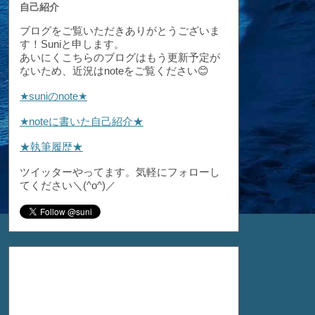
自己紹介
ブログをご覧いただきありがとうございま
す！Suniと申します。
あいにくこちらのブログはもう更新予定が
ないため、近況はnoteをご覧ください😊
★suniのnote★
★noteに書いた自己紹介★
★執筆履歴★
ツイッターやってます。気軽にフォローし
てください＼(^o^)／