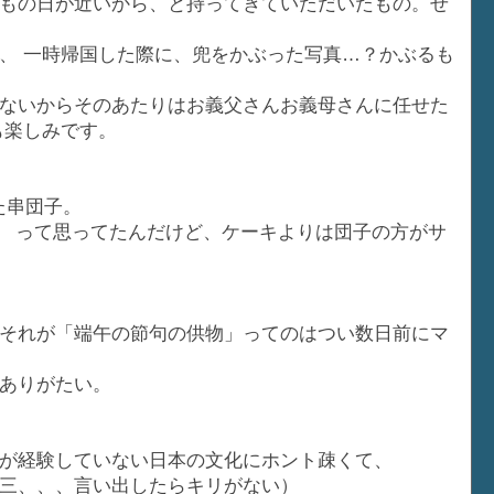
もの日が近いから、と持ってきていただいたもの。せ
、 一時帰国した際に、兜をかぶった写真…？かぶるも
ないからそのあたりはお義父さんお義母さんに任せた
も楽しみです。
た串団子。
」 って思ってたんだけど、ケーキよりは団子の方がサ
それが「端午の節句の供物」ってのはつい数日前にマ
ありがたい。
が経験していない日本の文化にホント疎くて、
三、、、言い出したらキリがない）