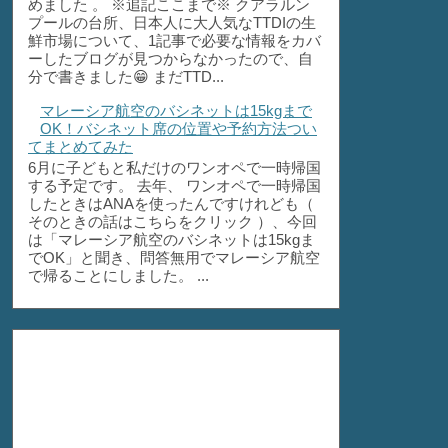
めました 。 ※追記ここまで※ クアラルン
プールの台所、日本人に大人気なTTDIの生
鮮市場について、1記事で必要な情報をカバ
ーしたブログが見つからなかったので、自
分で書きました😁 まだTTD...
マレーシア航空のバシネットは15kgまで
OK！バシネット席の位置や予約方法つい
てまとめてみた
6月に子どもと私だけのワンオペで一時帰国
する予定です。 去年、 ワンオペで一時帰国
したときはANAを使ったんですけれども（
そのときの話はこちらをクリック ）、今回
は「マレーシア航空のバシネットは15kgま
でOK」と聞き、問答無用でマレーシア航空
で帰ることにしました。 ...