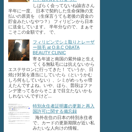
しばらく会ってないね諭吉さん
半年に一度、 日本で契約した生命保険の支
払いの原資を （生保言うても老後の資金の
貯金みたいなやつ？） フィリピンから日本
に送金しています。 半年分なので、まぁそ
こそこの金額です。 で、
フィリピンでシミ取りとレーザ
ー脱毛 at O.B.C OBATA
BEAUTY CLINIC
寄る年波と南国の紫外線と生え
てくる無駄毛には抗えないから
エステサロンに行ってきた！ ていうか、日
焼け対策を適当にしていたら（というかむ
しろ何もしていない）、シミがめっちゃ増
えたんですよね。いや、ほら、普段はファ
ンデ塗ってるからそこまで目立たないかも
しれないんですけど...
特別永住者証明書の更新と再入
国許可に関する備忘録
海外在住の日本の特別永住者
で、カードの更新期限が近い私
みたいな人向けの情報。