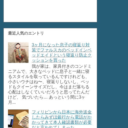
最近人気のエントリ
3ヶ月になった息子の寝返り対
策でファルスカのベッドインベ
ッドエイドという寝返り防止ク
ッションを買った
我が家は、家具付きのコンドミ
ニアムで、大きなベッドに息子と一緒に寝
るスタイルを取っているんですけれども、
小さいウチはね〜、寝返りしないし、ベッ
ドもクイーンサイズだし、今はまだ落ちる
心配はしなくていいだろうと思ってたんだ
けど、 気づいたら… あっという間に3ヶ
月...
フィリピンから日本に海外送金
したらみずほ銀行から電話がか
かってきて本人確認書類が必要
だと言われてしまった