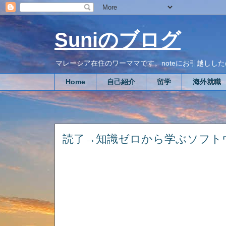
Suniのブログ
マレーシア在住のワーママです。noteにお引越ししたので、こち
Home
自己紹介
留学
海外就職
読了→知識ゼロから学ぶソフト