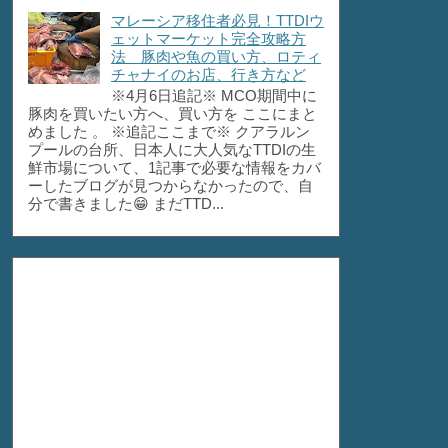
マレーシア移住者必見！TTDIウ
ェットマーケット完全攻略方
法 豚肉や魚の買い方、ロティ
チャナイのお店、行き方など
※4月6日追記※ MCO期間中に
豚肉を買いたい方へ、買い方を ここにまと
めました 。 ※追記ここまで※ クアラルン
プールの台所、日本人に大人気なTTDIの生
鮮市場について、1記事で必要な情報をカバ
ーしたブログが見つからなかったので、自
分で書きました😁 まだTTD...