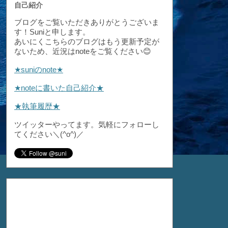
自己紹介
ブログをご覧いただきありがとうございま
す！Suniと申します。
あいにくこちらのブログはもう更新予定が
ないため、近況はnoteをご覧ください😊
★suniのnote★
★noteに書いた自己紹介★
★執筆履歴★
ツイッターやってます。気軽にフォローし
てください＼(^o^)／