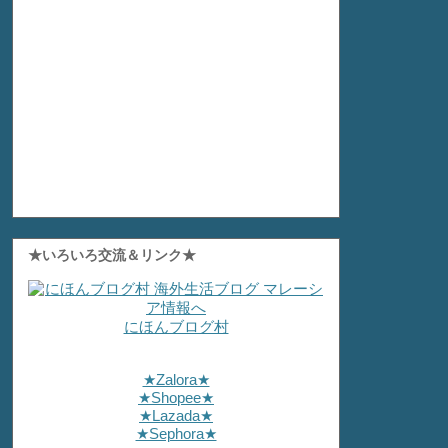
★いろいろ交流＆リンク★
にほんブログ村
★Zalora★
★Shopee★
★Lazada★
★Sephora★