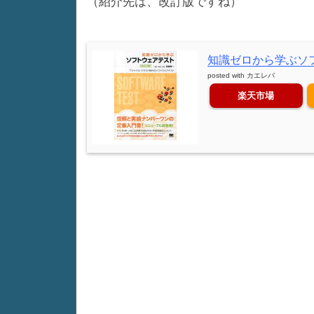
（紹介先は、改訂版ですね）
知識ゼロから学ぶソフ
posted with
カエレバ
楽天市場