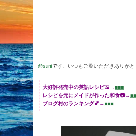
@suni
です。いつもご覧いただきありがと
大好評発売中の英語レシピ🍱→
■■■
レシピを元にメイドが作った和食📷→
■
ブログ村のランキング💕→
■■■