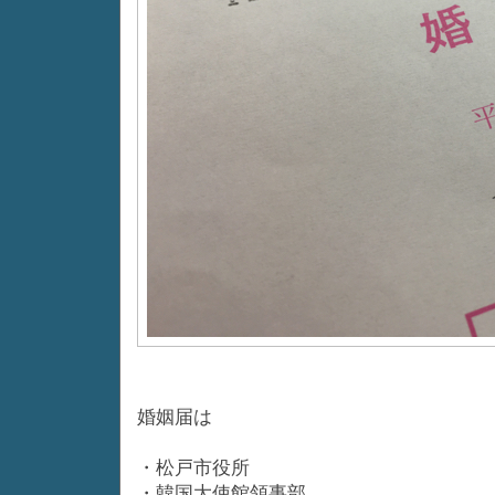
婚姻届は
・松戸市役所
・韓国大使館領事部