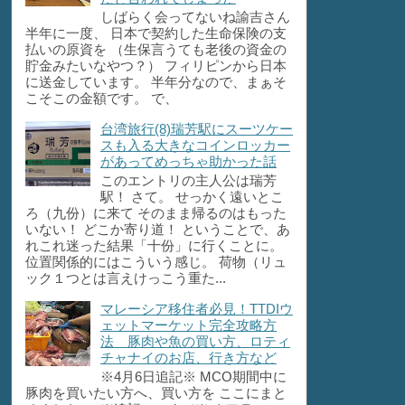
しばらく会ってないね諭吉さん
半年に一度、 日本で契約した生命保険の支
払いの原資を （生保言うても老後の資金の
貯金みたいなやつ？） フィリピンから日本
に送金しています。 半年分なので、まぁそ
こそこの金額です。 で、
台湾旅行(8)瑞芳駅にスーツケー
スも入る大きなコインロッカー
があってめっちゃ助かった話
このエントリの主人公は瑞芳
駅！ さて。 せっかく遠いとこ
ろ（九份）に来て そのまま帰るのはもった
いない！ どこか寄り道！ ということで、あ
れこれ迷った結果「十份」に行くことに。
位置関係的にはこういう感じ。 荷物（リュ
ック１つとは言えけっこう重た...
マレーシア移住者必見！TTDIウ
ェットマーケット完全攻略方
法 豚肉や魚の買い方、ロティ
チャナイのお店、行き方など
※4月6日追記※ MCO期間中に
豚肉を買いたい方へ、買い方を ここにまと