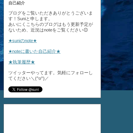
自己紹介
ブログをご覧いただきありがとうございま
す！Suniと申します。
あいにくこちらのブログはもう更新予定が
ないため、近況はnoteをご覧ください😊
★suniのnote★
★noteに書いた自己紹介★
★執筆履歴★
ツイッターやってます。気軽にフォローし
てください＼(^o^)／