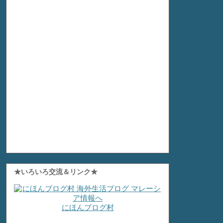
★いろいろ交流＆リンク★
にほんブログ村