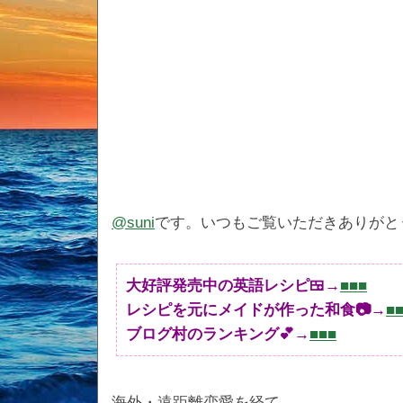
@suni
です。いつもご覧いただきありがと
大好評発売中の英語レシピ🍱→
■■■
レシピを元にメイドが作った和食📷→
■
ブログ村のランキング💕→
■■■
海外・遠距離恋愛を経て、、、