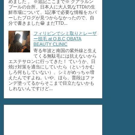
めました 。 ※追記ここまで※ クアラルン
プールの台所、日本人に大人気なTTDIの生
鮮市場について、1記事で必要な情報をカバ
ーしたブログが見つからなかったので、自
分で書きました😁 まだTTD...
フィリピンでシミ取りとレーザ
ー脱毛 at O.B.C OBATA
BEAUTY CLINIC
寄る年波と南国の紫外線と生え
てくる無駄毛には抗えないから
エステサロンに行ってきた！ ていうか、日
焼け対策を適当にしていたら（というかむ
しろ何もしていない）、シミがめっちゃ増
えたんですよね。いや、ほら、普段はファ
ンデ塗ってるからそこまで目立たないかも
しれないんですけど...