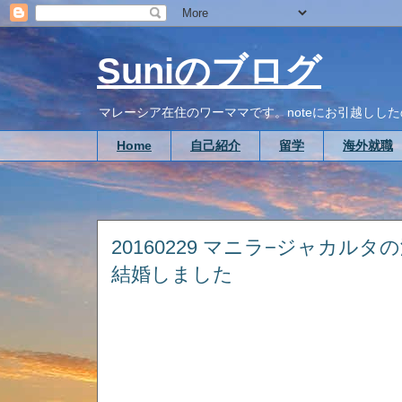
Suniのブログ
マレーシア在住のワーママです。noteにお引越ししたので、こち
Home
自己紹介
留学
海外就職
20160229 マニラ−ジャカルタ
結婚しました