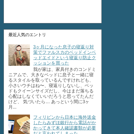
最近人気のエントリ
3ヶ月になった息子の寝返り対
策でファルスカのベッドインベ
ッドエイドという寝返り防止ク
ッションを買った
我が家は、家具付きのコンドミ
ニアムで、大きなベッドに息子と一緒に寝
るスタイルを取っているんですけれども、
小さいウチはね〜、寝返りしないし、ベッ
ドもクイーンサイズだし、今はまだ落ちる
心配はしなくていいだろうと思ってたんだ
けど、 気づいたら… あっという間に3ヶ
月...
フィリピンから日本に海外送金
したらみずほ銀行から電話がか
かってきて本人確認書類が必要
だと言われてしまった