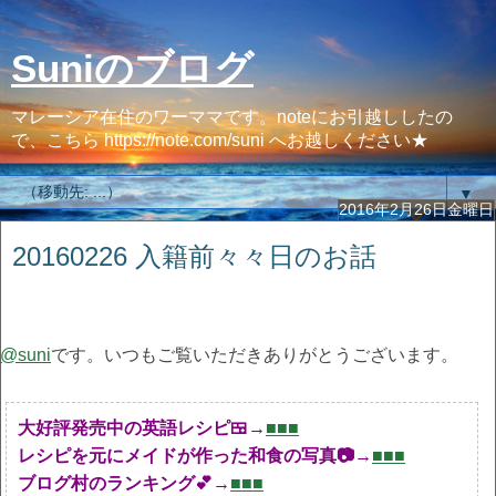
Suniのブログ
マレーシア在住のワーママです。noteにお引越ししたの
で、こちら https://note.com/suni へお越しください★
▼
2016年2月26日金曜日
20160226 入籍前々々日のお話
@suni
です。いつもご覧いただきありがとうございます。
大好評発売中の英語レシピ🍱→
■■■
レシピを元にメイドが作った和食の写真📷→
■■■
ブログ村のランキング💕→
■■■