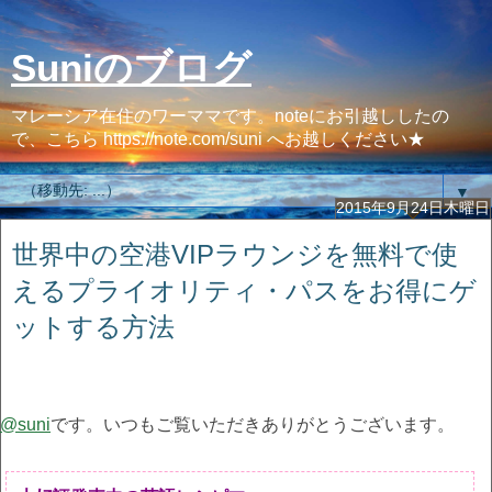
Suniのブログ
マレーシア在住のワーママです。noteにお引越ししたの
で、こちら https://note.com/suni へお越しください★
▼
2015年9月24日木曜日
世界中の空港VIPラウンジを無料で使
えるプライオリティ・パスをお得にゲ
ットする方法
@suni
です。いつもご覧いただきありがとうございます。