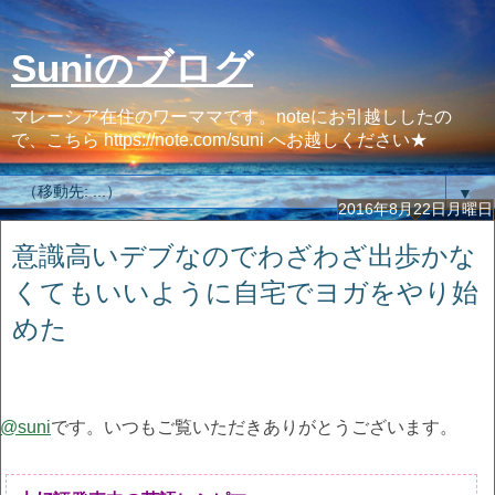
Suniのブログ
マレーシア在住のワーママです。noteにお引越ししたの
で、こちら https://note.com/suni へお越しください★
▼
2016年8月22日月曜日
意識高いデブなのでわざわざ出歩かな
くてもいいように自宅でヨガをやり始
めた
@suni
です。いつもご覧いただきありがとうございます。