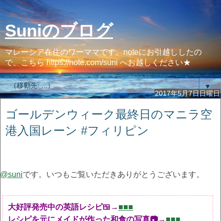
Suniのブログ
マレーシア在住のワーママです。noteにお引越ししたの
で、こちら https://note.com/suni へお越しください★
▼
2017年5月7日日曜日
ゴールデンウィーク最終日のマニラ空
港入国レーン #フィリピン
@suni
です。いつもご覧いただきありがとうございます。
大好評発売中の英語レシピ🍱→
■■■
レシピを元にメイドが作った和食の写真📷→
■■■