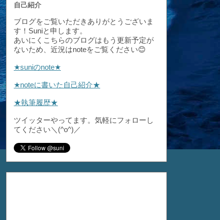
自己紹介
ブログをご覧いただきありがとうございま
す！Suniと申します。
あいにくこちらのブログはもう更新予定が
ないため、近況はnoteをご覧ください😊
★suniのnote★
★noteに書いた自己紹介★
★執筆履歴★
ツイッターやってます。気軽にフォローし
てください＼(^o^)／