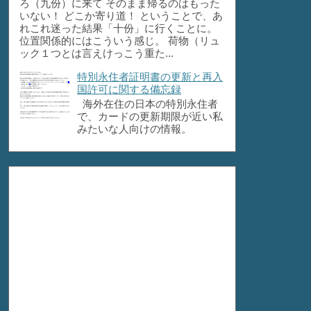
ろ（九份）に来て そのまま帰るのはもった
いない！ どこか寄り道！ ということで、あ
れこれ迷った結果「十份」に行くことに。
位置関係的にはこういう感じ。 荷物（リュ
ック１つとは言えけっこう重た...
特別永住者証明書の更新と再入
国許可に関する備忘録
海外在住の日本の特別永住者
で、カードの更新期限が近い私
みたいな人向けの情報。