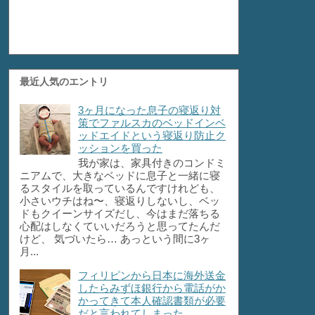
最近人気のエントリ
3ヶ月になった息子の寝返り対
策でファルスカのベッドインベ
ッドエイドという寝返り防止ク
ッションを買った
我が家は、家具付きのコンドミ
ニアムで、大きなベッドに息子と一緒に寝
るスタイルを取っているんですけれども、
小さいウチはね〜、寝返りしないし、ベッ
ドもクイーンサイズだし、今はまだ落ちる
心配はしなくていいだろうと思ってたんだ
けど、 気づいたら… あっという間に3ヶ
月...
フィリピンから日本に海外送金
したらみずほ銀行から電話がか
かってきて本人確認書類が必要
だと言われてしまった