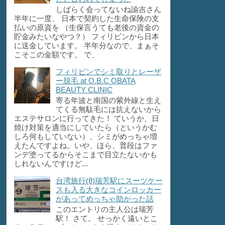
しばらく会ってないね諭吉さん
半年に一度、 日本で契約した生命保険の支
払いの原資を （生保言うても老後の資金の
貯金みたいなやつ？） フィリピンから日本
に送金しています。 半年分なので、まぁそ
こそこの金額です。 で、
フィリピンでシミ取りとレーザ
ー脱毛 at O.B.C OBATA
BEAUTY CLINIC
寄る年波と南国の紫外線と生え
てくる無駄毛には抗えないから
エステサロンに行ってきた！ ていうか、日
焼け対策を適当にしていたら（というかむ
しろ何もしていない）、シミがめっちゃ増
えたんですよね。いや、ほら、普段はファ
ンデ塗ってるからそこまで目立たないかも
しれないんですけど...
台湾旅行(8)瑞芳駅にスーツケー
スも入る大きなコインロッカー
があってめっちゃ助かった話
このエントリの主人公は瑞芳
駅！ さて。 せっかく遠いとこ