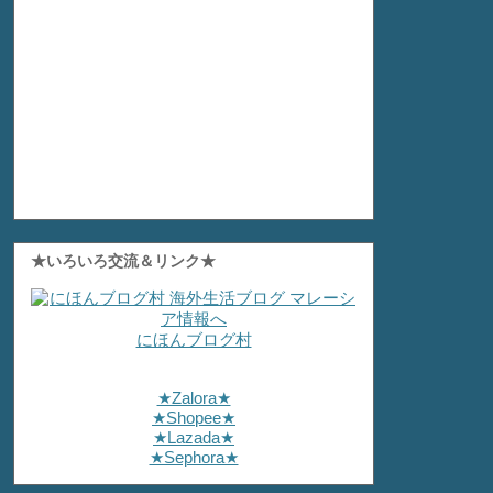
★いろいろ交流＆リンク★
にほんブログ村
★Zalora★
★Shopee★
★Lazada★
★Sephora★