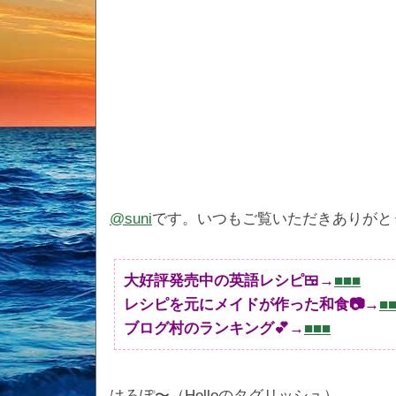
@suni
です。いつもご覧いただきありがと
大好評発売中の英語レシピ🍱→
■■■
レシピを元にメイドが作った和食📷→
■
ブログ村のランキング💕→
■■■
はろぽ〜（Helloのタグリッシュ）。