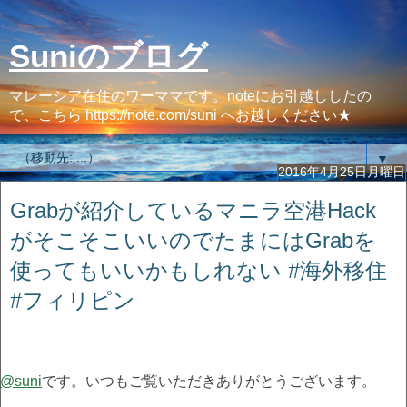
Suniのブログ
マレーシア在住のワーママです。noteにお引越ししたの
で、こちら https://note.com/suni へお越しください★
▼
2016年4月25日月曜日
Grabが紹介しているマニラ空港Hack
がそこそこいいのでたまにはGrabを
使ってもいいかもしれない #海外移住
#フィリピン
@suni
です。いつもご覧いただきありがとうございます。