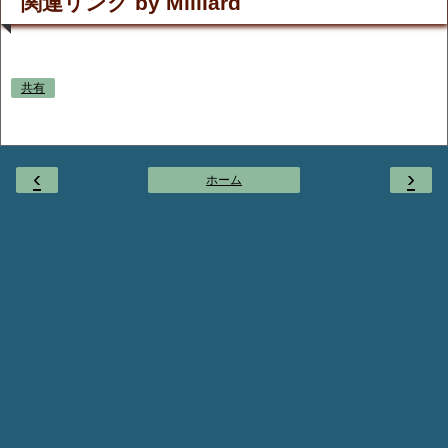
関連リンク by Milliard
共有
‹
›
ホーム