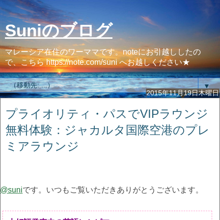
Suniのブログ
マレーシア在住のワーママです。noteにお引越ししたの
で、こちら https://note.com/suni へお越しください★
▼
2015年11月19日木曜日
プライオリティ・パスでVIPラウンジ
無料体験：ジャカルタ国際空港のプレ
ミアラウンジ
@suni
です。いつもご覧いただきありがとうございます。