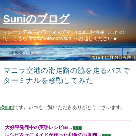
Suniのブログ
マレーシア在住のワーママです。noteにお引越ししたの
で、こちら https://note.com/suni へお越しください★
▼
2015年11月24日火曜日
マニラ空港の滑走路の脇を走るバスで
ターミナルを移動してみた
@suni
です。いつもご覧いただきありがとうございます。
大好評発売中の英語レシピ🍱→
■■■
レシピを元にメイドが作った和食の写真📷→
■■■