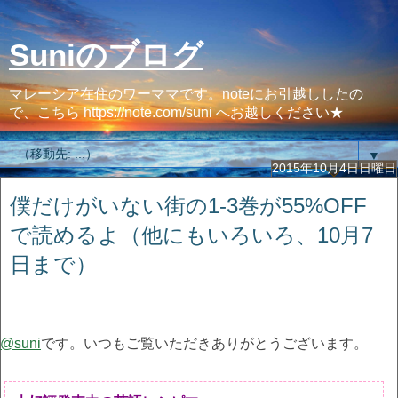
Suniのブログ
マレーシア在住のワーママです。noteにお引越ししたの
で、こちら https://note.com/suni へお越しください★
▼
2015年10月4日日曜日
僕だけがいない街の1-3巻が55%OFF
で読めるよ（他にもいろいろ、10月7
日まで）
@suni
です。いつもご覧いただきありがとうございます。