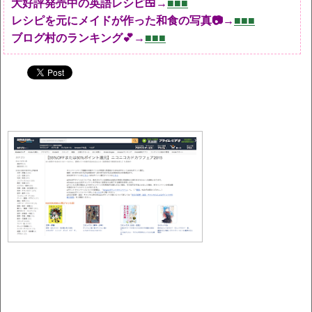
大好評発売中の英語レシピ🍱→
■■■
レシピを元にメイドが作った和食の写真📷→
■■■
ブログ村のランキング💕→
■■■