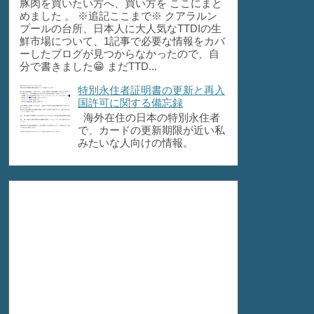
豚肉を買いたい方へ、買い方を ここにまと
めました 。 ※追記ここまで※ クアラルン
プールの台所、日本人に大人気なTTDIの生
鮮市場について、1記事で必要な情報をカバ
ーしたブログが見つからなかったので、自
分で書きました😁 まだTTD...
特別永住者証明書の更新と再入
国許可に関する備忘録
海外在住の日本の特別永住者
で、カードの更新期限が近い私
みたいな人向けの情報。