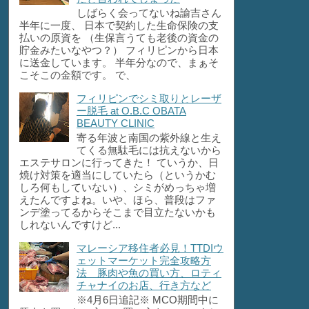
しばらく会ってないね諭吉さん
半年に一度、 日本で契約した生命保険の支
払いの原資を （生保言うても老後の資金の
貯金みたいなやつ？） フィリピンから日本
に送金しています。 半年分なので、まぁそ
こそこの金額です。 で、
フィリピンでシミ取りとレーザ
ー脱毛 at O.B.C OBATA
BEAUTY CLINIC
寄る年波と南国の紫外線と生え
てくる無駄毛には抗えないから
エステサロンに行ってきた！ ていうか、日
焼け対策を適当にしていたら（というかむ
しろ何もしていない）、シミがめっちゃ増
えたんですよね。いや、ほら、普段はファ
ンデ塗ってるからそこまで目立たないかも
しれないんですけど...
マレーシア移住者必見！TTDIウ
ェットマーケット完全攻略方
法 豚肉や魚の買い方、ロティ
チャナイのお店、行き方など
※4月6日追記※ MCO期間中に