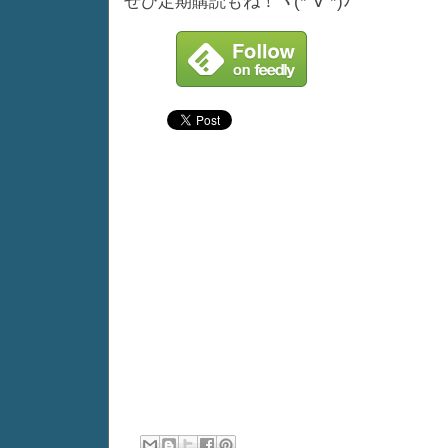
ぜひ定期購読もね！ヾ(*´∀`*)ﾉ