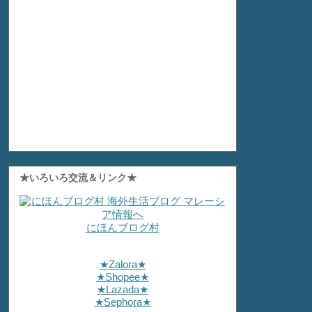
★いろいろ交流＆リンク★
にほんブログ村
★Zalora★
★Shopee★
★Lazada★
★Sephora★