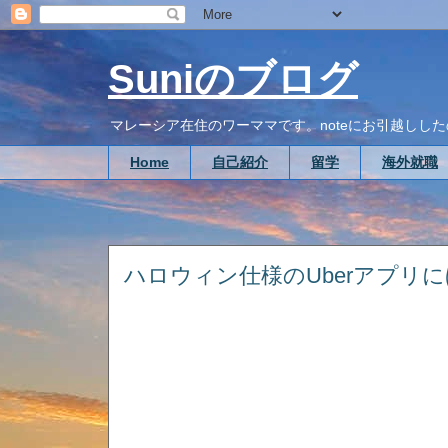
Suniのブログ
マレーシア在住のワーママです。noteにお引越ししたので、こち
Home
自己紹介
留学
海外就職
ハロウィン仕様のUberアプリ