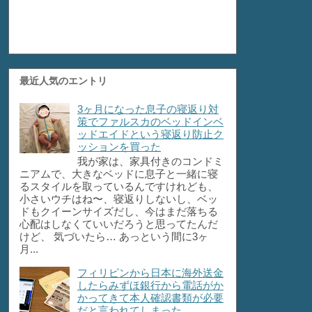
最近人気のエントリ
3ヶ月になった息子の寝返り対
策でファルスカのベッドインベ
ッドエイドという寝返り防止ク
ッションを買った
我が家は、家具付きのコンドミ
ニアムで、大きなベッドに息子と一緒に寝
るスタイルを取っているんですけれども、
小さいウチはね〜、寝返りしないし、ベッ
ドもクイーンサイズだし、今はまだ落ちる
心配はしなくていいだろうと思ってたんだ
けど、 気づいたら… あっという間に3ヶ
月...
フィリピンから日本に海外送金
したらみずほ銀行から電話がか
かってきて本人確認書類が必要
だと言われてしまった