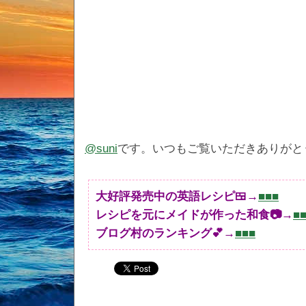
@suni
です。いつもご覧いただきありがと
大好評発売中の英語レシピ🍱→
■■■
レシピを元にメイドが作った和食📷→
■
ブログ村のランキング💕→
■■■