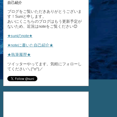
自己紹介
ブログをご覧いただきありがとうございま
す！Suniと申します。
あいにくこちらのブログはもう更新予定が
ないため、近況はnoteをご覧ください😊
★suniのnote★
★noteに書いた自己紹介★
★執筆履歴★
ツイッターやってます。気軽にフォローし
てください＼(^o^)／