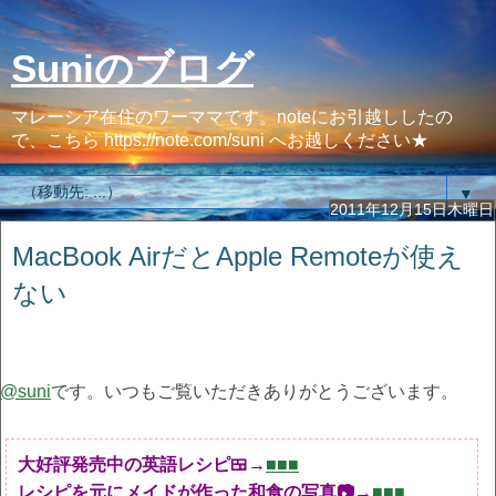
Suniのブログ
マレーシア在住のワーママです。noteにお引越ししたの
で、こちら https://note.com/suni へお越しください★
▼
2011年12月15日木曜日
MacBook AirだとApple Remoteが使え
ない
@suni
です。いつもご覧いただきありがとうございます。
大好評発売中の英語レシピ🍱→
■■■
レシピを元にメイドが作った和食の写真📷→
■■■