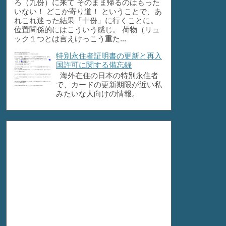
ろ（九份）に来て そのまま帰るのはもった
いない！ どこか寄り道！ ということで、あ
れこれ迷った結果「十份」に行くことに。
位置関係的にはこういう感じ。 荷物（リュ
ック１つとは言えけっこう重た...
特別永住者証明書の更新と再入
国許可に関する備忘録
海外在住の日本の特別永住者
で、カードの更新期限が近い私
みたいな人向けの情報。