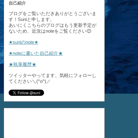
自己紹介
ブログをご覧いただきありがとうございま
す！Suniと申します。
あいにくこちらのブログはもう更新予定が
ないため、近況はnoteをご覧ください😊
★suniのnote★
★noteに書いた自己紹介★
★執筆履歴★
ツイッターやってます。気軽にフォローし
てください＼(^o^)／