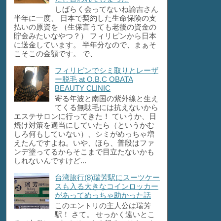
しばらく会ってないね諭吉さん
半年に一度、 日本で契約した生命保険の支
払いの原資を （生保言うても老後の資金の
貯金みたいなやつ？） フィリピンから日本
に送金しています。 半年分なので、まぁそ
こそこの金額です。 で、
フィリピンでシミ取りとレーザ
ー脱毛 at O.B.C OBATA
BEAUTY CLINIC
寄る年波と南国の紫外線と生え
てくる無駄毛には抗えないから
エステサロンに行ってきた！ ていうか、日
焼け対策を適当にしていたら（というかむ
しろ何もしていない）、シミがめっちゃ増
えたんですよね。いや、ほら、普段はファ
ンデ塗ってるからそこまで目立たないかも
しれないんですけど...
台湾旅行(8)瑞芳駅にスーツケー
スも入る大きなコインロッカー
があってめっちゃ助かった話
このエントリの主人公は瑞芳
駅！ さて。 せっかく遠いとこ