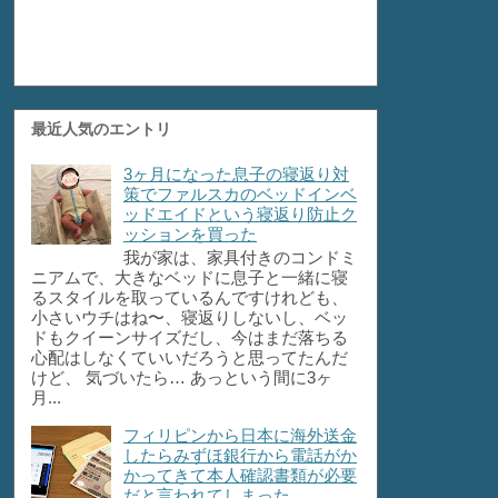
最近人気のエントリ
3ヶ月になった息子の寝返り対
策でファルスカのベッドインベ
ッドエイドという寝返り防止ク
ッションを買った
我が家は、家具付きのコンドミ
ニアムで、大きなベッドに息子と一緒に寝
るスタイルを取っているんですけれども、
小さいウチはね〜、寝返りしないし、ベッ
ドもクイーンサイズだし、今はまだ落ちる
心配はしなくていいだろうと思ってたんだ
けど、 気づいたら… あっという間に3ヶ
月...
フィリピンから日本に海外送金
したらみずほ銀行から電話がか
かってきて本人確認書類が必要
だと言われてしまった