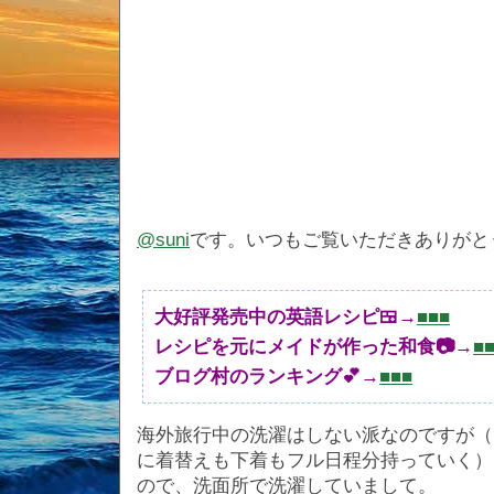
@suni
です。いつもご覧いただきありがと
大好評発売中の英語レシピ🍱→
■■■
レシピを元にメイドが作った和食📷→
■
ブログ村のランキング💕→
■■■
海外旅行中の洗濯はしない派なのですが（
に着替えも下着もフル日程分持っていく）
ので、洗面所で洗濯していまして。