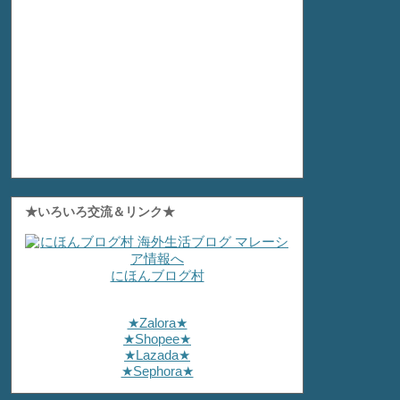
★いろいろ交流＆リンク★
にほんブログ村
★Zalora★
★Shopee★
★Lazada★
★Sephora★