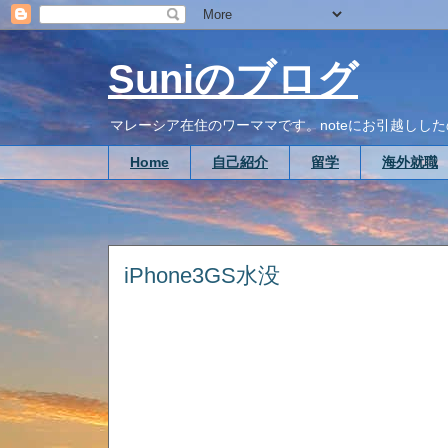
Suniのブログ
マレーシア在住のワーママです。noteにお引越ししたので、こち
Home
自己紹介
留学
海外就職
iPhone3GS水没