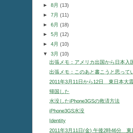
►
8月
(13)
►
7月
(11)
►
6月
(18)
►
5月
(12)
►
4月
(10)
▼
3月
(10)
出張メモ：アメリカ出国から日本入
出張メモ：このあと書こうと思って
2011年3月11日から12日 東日
帰国した
水没したiPhone3GSの救済方法
iPhone3GS水没
Identity
2011年3月11日(金) 午後2時4