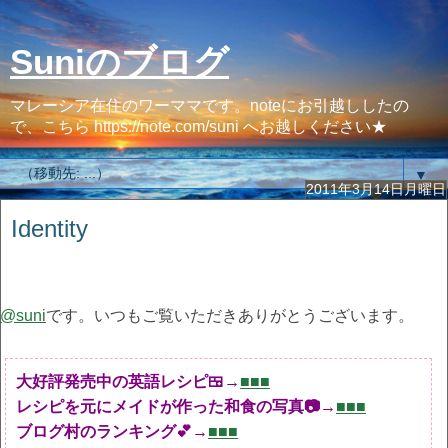
Suniのブログ
マレーシア在住のワーママです。noteにお引越ししたの
で、こちら https://note.com/suni へお越しください★
▼
2011年3月14日月曜日
Identity
@suni
です。いつもご覧いただきありがとうございます。
大好評発売中の英語レシピ🍱→
■■■
レシピを元にメイドが作った和食の写真📷→
■■■
ブログ村のランキング💕→
■■■