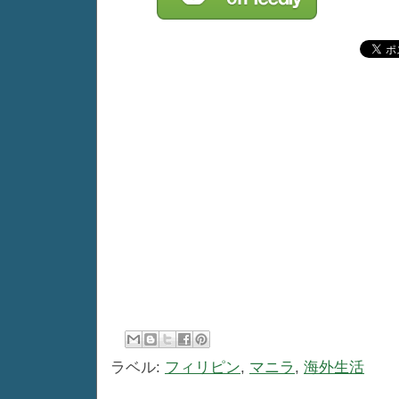
ラベル:
フィリピン
,
マニラ
,
海外生活