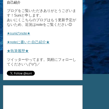
自己紹介
ブログをご覧いただきありがとうございま
す！Suniと申します。
あいにくこちらのブログはもう更新予定が
ないため、近況はnoteをご覧ください😊
★suniのnote★
★noteに書いた自己紹介★
★執筆履歴★
ツイッターやってます。気軽にフォローし
てください＼(^o^)／