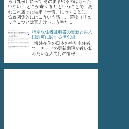
ろ（九份）に来て そのまま帰るのはもった
いない！ どこか寄り道！ ということで、あ
れこれ迷った結果「十份」に行くことに。
位置関係的にはこういう感じ。 荷物（リュ
ック１つとは言えけっこう重た...
特別永住者証明書の更新と再入
国許可に関する備忘録
海外在住の日本の特別永住者
で、カードの更新期限が近い私
みたいな人向けの情報。