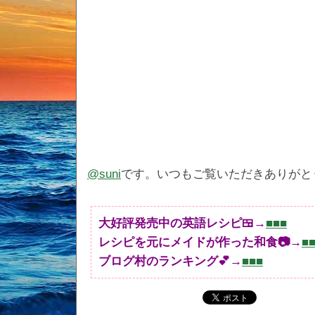
@suni
です。いつもご覧いただきありがと
大好評発売中の英語レシピ🍱→
■■■
レシピを元にメイドが作った和食📷→
■
ブログ村のランキング💕→
■■■