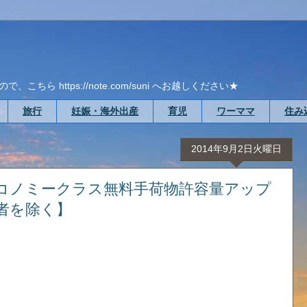
ら https://note.com/suni へお越しください★
旅行
妊娠・海外出産
育児
ワーママ
住み
2014年9月2日火曜日
エコノミークラス無料手荷物許容量アップ
者を除く】