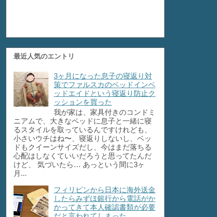
最近人気のエントリ
3ヶ月になった息子の寝返り対
策でファルスカのベッドインベ
ッドエイドという寝返り防止ク
ッションを買った
我が家は、家具付きのコンドミ
ニアムで、大きなベッドに息子と一緒に寝
るスタイルを取っているんですけれども、
小さいウチはね〜、寝返りしないし、ベッ
ドもクイーンサイズだし、今はまだ落ちる
心配はしなくていいだろうと思ってたんだ
けど、 気づいたら… あっという間に3ヶ
月...
フィリピンから日本に海外送金
したらみずほ銀行から電話がか
かってきて本人確認書類が必要
だと言われてしまった