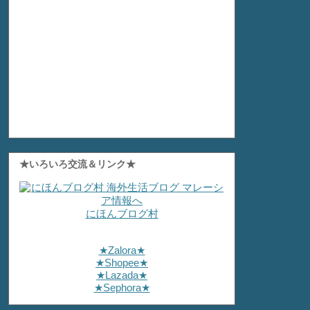
★いろいろ交流＆リンク★
にほんブログ村
★Zalora★
★Shopee★
★Lazada★
★Sephora★