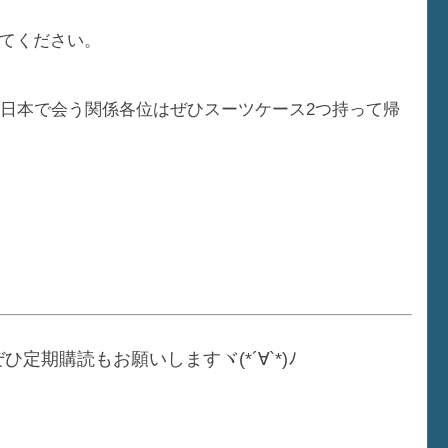
てください。
に日本で会う関係各位はぜひスーツケース2つ持って帰
ぜひ定期購読もお願いしますヾ(*´∀`*)ﾉ