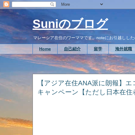
Suniのブログ
マレーシア在住のワーママです。noteにお引越ししたので、こち
Home
自己紹介
留学
海外就職
【アジア在住ANA派に朗報】
キャンペーン【ただし日本在住