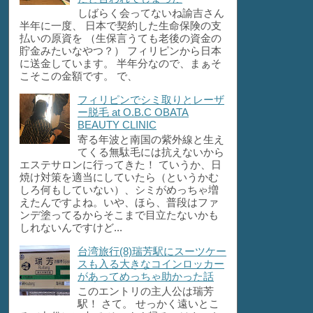
しばらく会ってないね諭吉さん
半年に一度、 日本で契約した生命保険の支
払いの原資を （生保言うても老後の資金の
貯金みたいなやつ？） フィリピンから日本
に送金しています。 半年分なので、まぁそ
こそこの金額です。 で、
フィリピンでシミ取りとレーザ
ー脱毛 at O.B.C OBATA
BEAUTY CLINIC
寄る年波と南国の紫外線と生え
てくる無駄毛には抗えないから
エステサロンに行ってきた！ ていうか、日
焼け対策を適当にしていたら（というかむ
しろ何もしていない）、シミがめっちゃ増
えたんですよね。いや、ほら、普段はファ
ンデ塗ってるからそこまで目立たないかも
しれないんですけど...
台湾旅行(8)瑞芳駅にスーツケー
スも入る大きなコインロッカー
があってめっちゃ助かった話
このエントリの主人公は瑞芳
駅！ さて。 せっかく遠いとこ