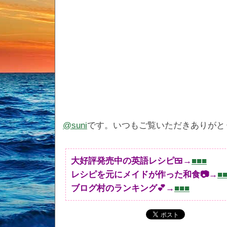
@suni
です。いつもご覧いただきありがと
大好評発売中の英語レシピ🍱→
■■■
レシピを元にメイドが作った和食📷→
■
ブログ村のランキング💕→
■■■