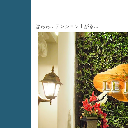
はゎゎ…テンション上がる…