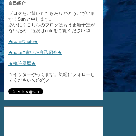
自己紹介
ブログをご覧いただきありがとうございま
す！Suniと申します。
あいにくこちらのブログはもう更新予定が
ないため、近況はnoteをご覧ください😊
★suniのnote★
★noteに書いた自己紹介★
★執筆履歴★
ツイッターやってます。気軽にフォローし
てください＼(^o^)／