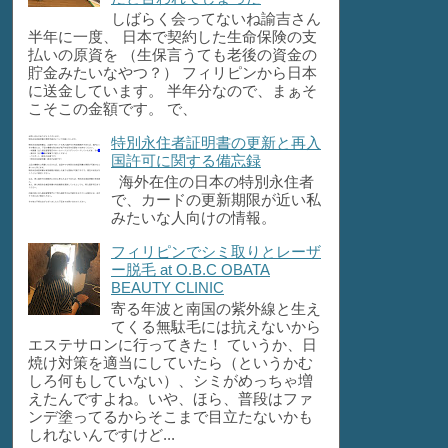
しばらく会ってないね諭吉さん
半年に一度、 日本で契約した生命保険の支
払いの原資を （生保言うても老後の資金の
貯金みたいなやつ？） フィリピンから日本
に送金しています。 半年分なので、まぁそ
こそこの金額です。 で、
特別永住者証明書の更新と再入
国許可に関する備忘録
海外在住の日本の特別永住者
で、カードの更新期限が近い私
みたいな人向けの情報。
フィリピンでシミ取りとレーザ
ー脱毛 at O.B.C OBATA
BEAUTY CLINIC
寄る年波と南国の紫外線と生え
てくる無駄毛には抗えないから
エステサロンに行ってきた！ ていうか、日
焼け対策を適当にしていたら（というかむ
しろ何もしていない）、シミがめっちゃ増
えたんですよね。いや、ほら、普段はファ
ンデ塗ってるからそこまで目立たないかも
しれないんですけど...