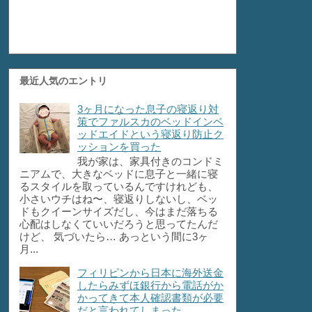
最近人気のエントリ
3ヶ月になった息子の寝返り対
策でファルスカのベッドインベ
ッドエイドという寝返り防止ク
ッションを買った
我が家は、家具付きのコンドミ
ニアムで、大きなベッドに息子と一緒に寝
るスタイルを取っているんですけれども、
小さいウチはね〜、寝返りしないし、ベッ
ドもクイーンサイズだし、今はまだ落ちる
心配はしなくていいだろうと思ってたんだ
けど、 気づいたら… あっという間に3ヶ
月...
フィリピンから日本に海外送金
したらみずほ銀行から電話がか
かってきて本人確認書類が必要
だと言われてしまった