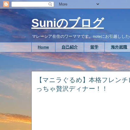
Suniのブログ
マレーシア在住のワーママです。noteにお引越ししたので、こち
Home
自己紹介
留学
海外就職
【マニラぐるめ】本格フレンチレスト
っちゃ贅沢ディナー！！