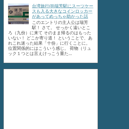
台湾旅行(8)瑞芳駅にスーツケー
スも入る大きなコインロッカー
があってめっちゃ助かった話
このエントリの主人公は瑞芳
駅！ さて。 せっかく遠いとこ
ろ（九份）に来て そのまま帰るのはもった
いない！ どこか寄り道！ ということで、あ
れこれ迷った結果「十份」に行くことに。
位置関係的にはこういう感じ。 荷物（リュ
ック１つとは言えけっこう重た...