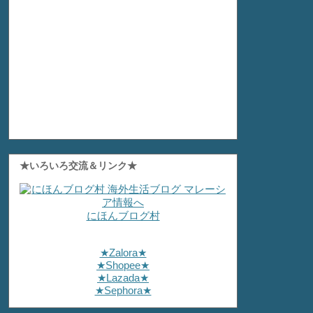
★いろいろ交流＆リンク★
にほんブログ村
★Zalora★
★Shopee★
★Lazada★
★Sephora★