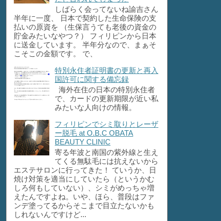
しばらく会ってないね諭吉さん
半年に一度、 日本で契約した生命保険の支
払いの原資を （生保言うても老後の資金の
貯金みたいなやつ？） フィリピンから日本
に送金しています。 半年分なので、まぁそ
こそこの金額です。 で、
特別永住者証明書の更新と再入
国許可に関する備忘録
海外在住の日本の特別永住者
で、カードの更新期限が近い私
みたいな人向けの情報。
フィリピンでシミ取りとレーザ
ー脱毛 at O.B.C OBATA
BEAUTY CLINIC
寄る年波と南国の紫外線と生え
てくる無駄毛には抗えないから
エステサロンに行ってきた！ ていうか、日
焼け対策を適当にしていたら（というかむ
しろ何もしていない）、シミがめっちゃ増
えたんですよね。いや、ほら、普段はファ
ンデ塗ってるからそこまで目立たないかも
しれないんですけど...