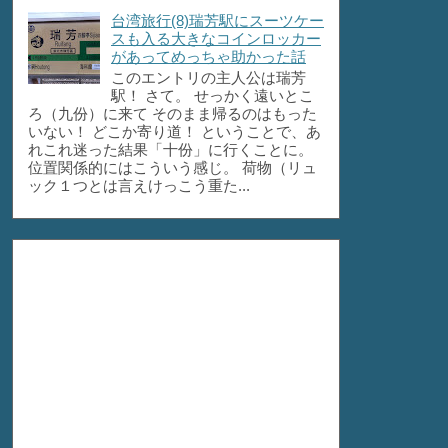
台湾旅行(8)瑞芳駅にスーツケー
スも入る大きなコインロッカー
があってめっちゃ助かった話
このエントリの主人公は瑞芳
駅！ さて。 せっかく遠いとこ
ろ（九份）に来て そのまま帰るのはもった
いない！ どこか寄り道！ ということで、あ
れこれ迷った結果「十份」に行くことに。
位置関係的にはこういう感じ。 荷物（リュ
ック１つとは言えけっこう重た...