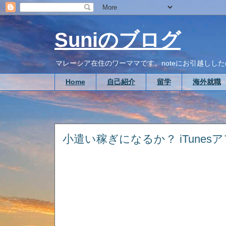
Suniのブログ
マレーシア在住のワーママです。noteにお引越ししたので、こち
Home
自己紹介
留学
海外就職
小遣い稼ぎになるか？ iTune