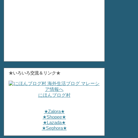
★いろいろ交流＆リンク★
にほんブログ村
★Zalora★
★Shopee★
★Lazada★
★Sephora★