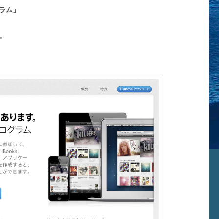
ラム」
。