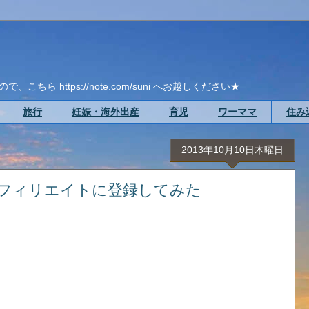
ら https://note.com/suni へお越しください★
旅行
妊娠・海外出産
育児
ワーママ
住み
2013年10月10日木曜日
sアフィリエイトに登録してみた