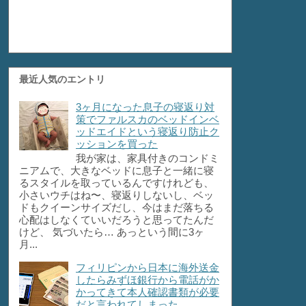
最近人気のエントリ
3ヶ月になった息子の寝返り対
策でファルスカのベッドインベ
ッドエイドという寝返り防止ク
ッションを買った
我が家は、家具付きのコンドミ
ニアムで、大きなベッドに息子と一緒に寝
るスタイルを取っているんですけれども、
小さいウチはね〜、寝返りしないし、ベッ
ドもクイーンサイズだし、今はまだ落ちる
心配はしなくていいだろうと思ってたんだ
けど、 気づいたら… あっという間に3ヶ
月...
フィリピンから日本に海外送金
したらみずほ銀行から電話がか
かってきて本人確認書類が必要
だと言われてしまった