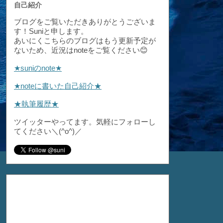
自己紹介
ブログをご覧いただきありがとうございま
す！Suniと申します。
あいにくこちらのブログはもう更新予定が
ないため、近況はnoteをご覧ください😊
★suniのnote★
★noteに書いた自己紹介★
★執筆履歴★
ツイッターやってます。気軽にフォローし
てください＼(^o^)／