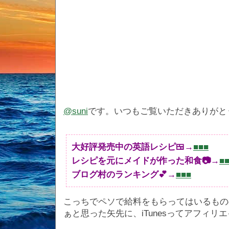
@suni
です。いつもご覧いただきありがと
大好評発売中の英語レシピ🍱→
■■■
レシピを元にメイドが作った和食📷→
■
ブログ村のランキング💕→
■■■
こっちでペソで給料をもらってはいるもの
ぁと思った矢先に、iTunesってアフィ