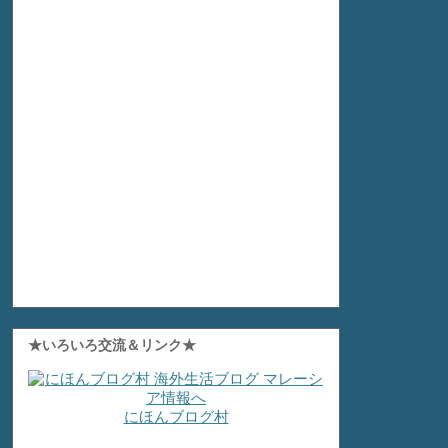
★いろいろ交流＆リンク★
にほんブログ村