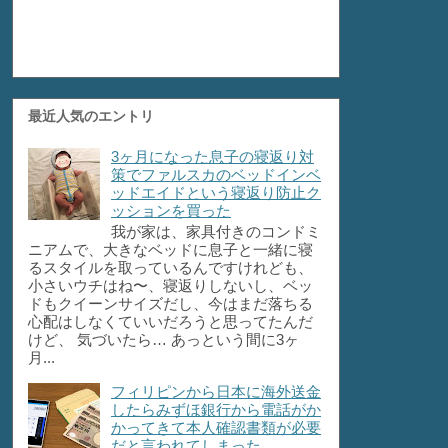
最近人気のエントリ
3ヶ月になった息子の寝返り対
策でファルスカのベッドインベ
ッドエイドという寝返り防止ク
ッションを買った
我が家は、家具付きのコンドミ
ニアムで、大きなベッドに息子と一緒に寝
るスタイルを取っているんですけれども、
小さいウチはね〜、寝返りしないし、ベッ
ドもクイーンサイズだし、今はまだ落ちる
心配はしなくていいだろうと思ってたんだ
けど、 気づいたら… あっという間に3ヶ
月...
フィリピンから日本に海外送金
したらみずほ銀行から電話がか
かってきて本人確認書類が必要
だと言われてしまった