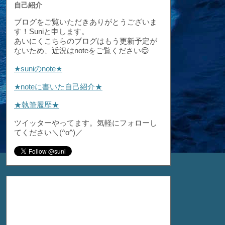
自己紹介
ブログをご覧いただきありがとうございま
す！Suniと申します。
あいにくこちらのブログはもう更新予定が
ないため、近況はnoteをご覧ください😊
★suniのnote★
★noteに書いた自己紹介★
★執筆履歴★
ツイッターやってます。気軽にフォローし
てください＼(^o^)／