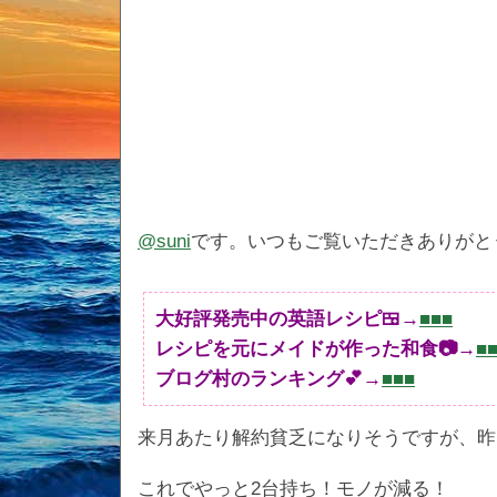
@suni
です。いつもご覧いただきありがと
大好評発売中の英語レシピ🍱→
■■■
レシピを元にメイドが作った和食📷→
■
ブログ村のランキング💕→
■■■
来月あたり解約貧乏になりそうですが、昨日は
これでやっと2台持ち！モノが減る！