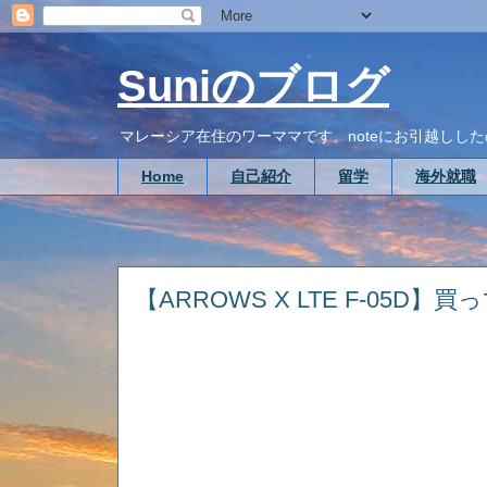
Suniのブログ
マレーシア在住のワーママです。noteにお引越ししたので、こち
Home
自己紹介
留学
海外就職
【ARROWS X LTE F-05D】