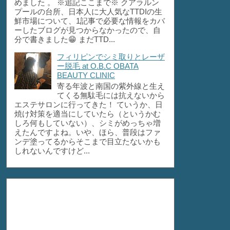
めました 。 ※追記ここまで※ クアラルン
プールの台所、日本人に大人気なTTDIの生
鮮市場について、1記事で必要な情報をカバ
ーしたブログが見つからなかったので、自
分で書きました😁 まだTTD...
フィリピンでシミ取りとレーザ
ー脱毛 at O.B.C OBATA
BEAUTY CLINIC
寄る年波と南国の紫外線と生え
てくる無駄毛には抗えないから
エステサロンに行ってきた！ ていうか、日
焼け対策を適当にしていたら（というかむ
しろ何もしていない）、シミがめっちゃ増
えたんですよね。いや、ほら、普段はファ
ンデ塗ってるからそこまで目立たないかも
しれないんですけど...