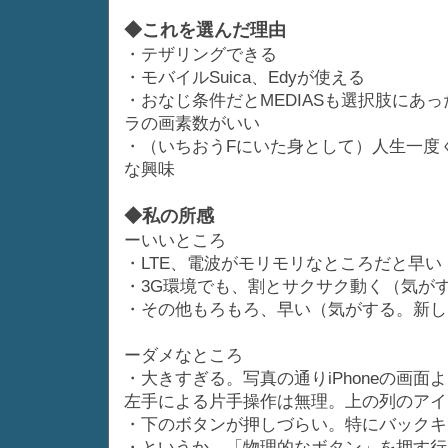
◆これを選んだ理由
・テザリングできる
・モバイルSuica、Edyが使える
・おなじ条件だとMEDIASも選択肢にあ
ラの画素数がいい
・（いちおうFにいた身として）人生一度
な興味
◆私の所感
ーいいところ
・LTE、電波がモリモリなところだと早い
・3G環境でも、割とサクサク動く（気が
・その他もろもろ、早い（気がする。新し
ーダメなところ
・大きすぎる。写真の通りiPhoneの画面よ
左手による片手操作は無理。上の列のアイ
・下のボタンが押しづらい。特にバックキ
・というか、「物理的なボタン」を押す行為