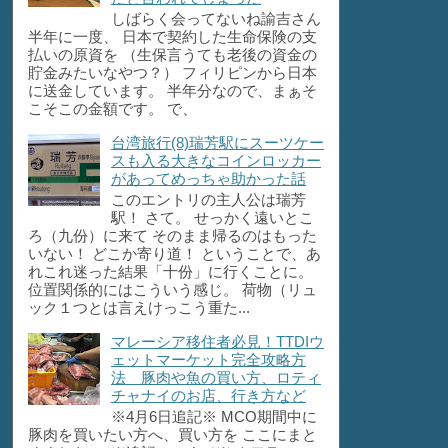
しばらく会ってないね諭吉さん
半年に一度、 日本で契約した生命保険の支
払いの原資を （生保言うても老後の資金の
貯金みたいなやつ？） フィリピンから日本
に送金しています。 半年分なので、まぁそ
こそこの金額です。 で、
台湾旅行(8)瑞芳駅にスーツケー
スも入る大きなコインロッカー
があってめっちゃ助かった話
このエントリの主人公は瑞芳
駅！ さて。 せっかく遠いとこ
ろ（九份）に来て そのまま帰るのはもった
いない！ どこか寄り道！ ということで、あ
れこれ迷った結果「十份」に行くことに。
位置関係的にはこういう感じ。 荷物（リュ
ック１つとは言えけっこう重た...
マレーシア移住者必見！TTDIウ
ェットマーケット完全攻略方
法 豚肉や魚の買い方、ロティ
チャナイのお店、行き方など
※4月6日追記※ MCO期間中に
豚肉を買いたい方へ、買い方を ここにまと