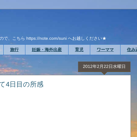
ら https://note.com/suni へお越しください★
旅行
妊娠・海外出産
育児
ワーママ
住み
2012年2月22日水曜日
買って4日目の所感