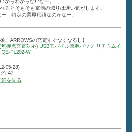
いからわからないなー。
人と比べるとそもそも電池の減りは遅い気がします。
たなー。特定の業界用語なのかなー。
須。ARROWSの充電すぐなくなるし】
Qi対応(無接点充電対応) USBモバイル電源パック リチウムイ
 QE-PL202-W
-05-28)
: 47
 で詳細を見る