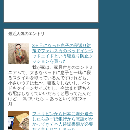
最近人気のエントリ
3ヶ月になった息子の寝返り対
策でファルスカのベッドインベ
ッドエイドという寝返り防止ク
ッションを買った
我が家は、家具付きのコンドミ
ニアムで、大きなベッドに息子と一緒に寝
るスタイルを取っているんですけれども、
小さいウチはね〜、寝返りしないし、ベッ
ドもクイーンサイズだし、今はまだ落ちる
心配はしなくていいだろうと思ってたんだ
けど、 気づいたら… あっという間に3ヶ
月...
フィリピンから日本に海外送金
したらみずほ銀行から電話がか
かってきて本人確認書類が必要
だと言われてしまった