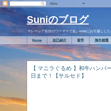
Suniのブログ
マレーシア在住のワーママです。noteにお引越ししたので、こち
Home
自己紹介
留学
海外就職
【 マニラぐるめ 】和牛ハンバー
日まで！【サルセド】