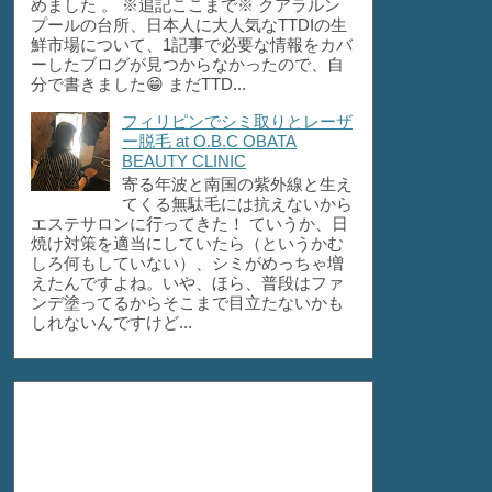
めました 。 ※追記ここまで※ クアラルン
プールの台所、日本人に大人気なTTDIの生
鮮市場について、1記事で必要な情報をカバ
ーしたブログが見つからなかったので、自
分で書きました😁 まだTTD...
フィリピンでシミ取りとレーザ
ー脱毛 at O.B.C OBATA
BEAUTY CLINIC
寄る年波と南国の紫外線と生え
てくる無駄毛には抗えないから
エステサロンに行ってきた！ ていうか、日
焼け対策を適当にしていたら（というかむ
しろ何もしていない）、シミがめっちゃ増
えたんですよね。いや、ほら、普段はファ
ンデ塗ってるからそこまで目立たないかも
しれないんですけど...