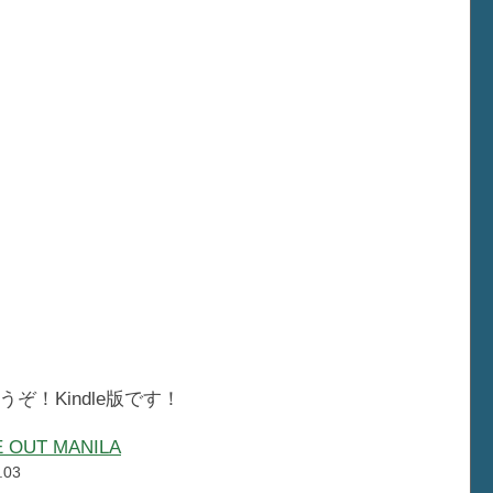
！Kindle版です！
OUT MANILA
.03