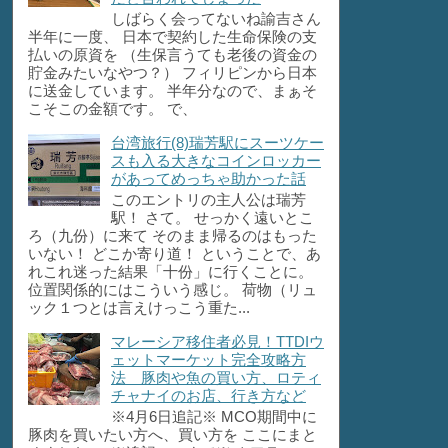
しばらく会ってないね諭吉さん
半年に一度、 日本で契約した生命保険の支
払いの原資を （生保言うても老後の資金の
貯金みたいなやつ？） フィリピンから日本
に送金しています。 半年分なので、まぁそ
こそこの金額です。 で、
台湾旅行(8)瑞芳駅にスーツケー
スも入る大きなコインロッカー
があってめっちゃ助かった話
このエントリの主人公は瑞芳
駅！ さて。 せっかく遠いとこ
ろ（九份）に来て そのまま帰るのはもった
いない！ どこか寄り道！ ということで、あ
れこれ迷った結果「十份」に行くことに。
位置関係的にはこういう感じ。 荷物（リュ
ック１つとは言えけっこう重た...
マレーシア移住者必見！TTDIウ
ェットマーケット完全攻略方
法 豚肉や魚の買い方、ロティ
チャナイのお店、行き方など
※4月6日追記※ MCO期間中に
豚肉を買いたい方へ、買い方を ここにまと