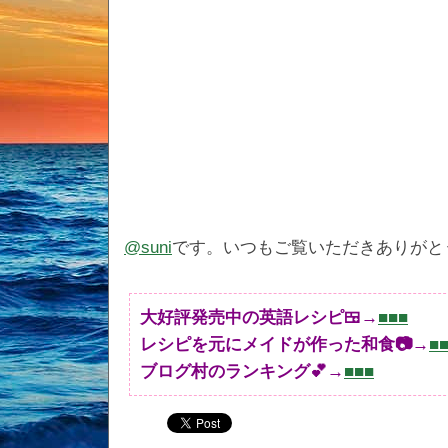
@suni
です。いつもご覧いただきありがと
大好評発売中の英語レシピ🍱→
■■■
レシピを元にメイドが作った和食📷→
■
ブログ村のランキング💕→
■■■