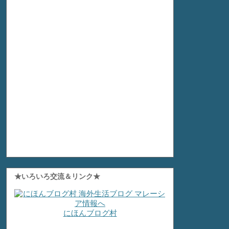
★いろいろ交流＆リンク★
にほんブログ村