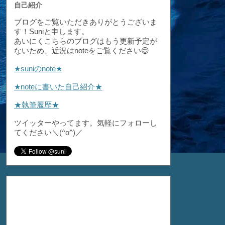
自己紹介
ブログをご覧いただきありがとうございま
す！Suniと申します。
あいにくこちらのブログはもう更新予定が
ないため、近況はnoteをご覧ください😊
★suniのnote★
★noteに書いた自己紹介★
★執筆履歴★
ツイッターやってます。気軽にフォローし
てください＼(^o^)／