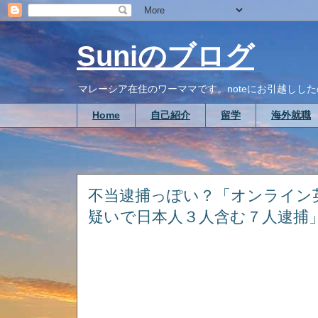
Suniのブログ
マレーシア在住のワーママです。noteにお引越ししたので、こち
Home
自己紹介
留学
海外就職
不当逮捕っぽい？「オンライン
疑いで日本人３人含む７人逮捕