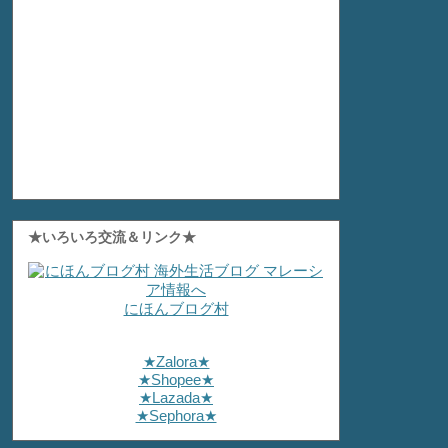
★いろいろ交流＆リンク★
にほんブログ村
★Zalora★
★Shopee★
★Lazada★
★Sephora★