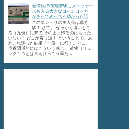
台湾旅行(8)瑞芳駅にスーツケー
スも入る大きなコインロッカー
があってめっちゃ助かった話
このエントリの主人公は瑞芳
駅！ さて。 せっかく遠いとこ
ろ（九份）に来て そのまま帰るのはもった
いない！ どこか寄り道！ ということで、あ
れこれ迷った結果「十份」に行くことに。
位置関係的にはこういう感じ。 荷物（リュ
ック１つとは言えけっこう重た...