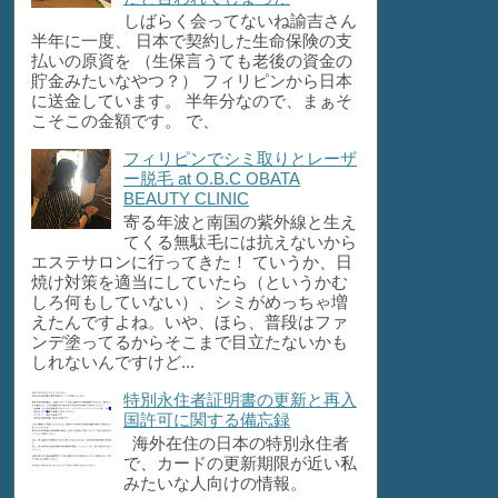
しばらく会ってないね諭吉さん
半年に一度、 日本で契約した生命保険の支
払いの原資を （生保言うても老後の資金の
貯金みたいなやつ？） フィリピンから日本
に送金しています。 半年分なので、まぁそ
こそこの金額です。 で、
フィリピンでシミ取りとレーザ
ー脱毛 at O.B.C OBATA
BEAUTY CLINIC
寄る年波と南国の紫外線と生え
てくる無駄毛には抗えないから
エステサロンに行ってきた！ ていうか、日
焼け対策を適当にしていたら（というかむ
しろ何もしていない）、シミがめっちゃ増
えたんですよね。いや、ほら、普段はファ
ンデ塗ってるからそこまで目立たないかも
しれないんですけど...
特別永住者証明書の更新と再入
国許可に関する備忘録
海外在住の日本の特別永住者
で、カードの更新期限が近い私
みたいな人向けの情報。