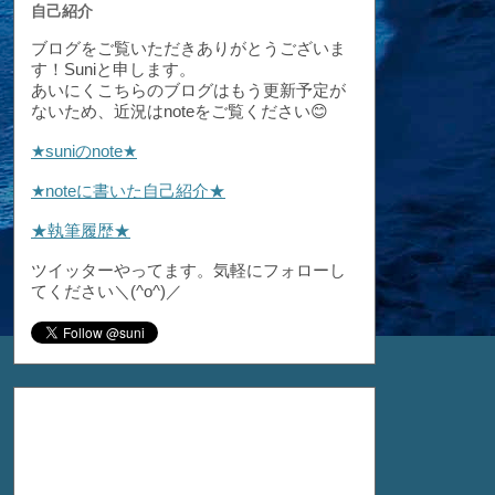
自己紹介
ブログをご覧いただきありがとうございま
す！Suniと申します。
あいにくこちらのブログはもう更新予定が
ないため、近況はnoteをご覧ください😊
★suniのnote★
★noteに書いた自己紹介★
★執筆履歴★
ツイッターやってます。気軽にフォローし
てください＼(^o^)／