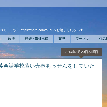
ら https://note.com/suni へお越しください★
旅行
妊娠・海外出産
育児
ワーママ
住み
2014年3月20日木曜日
英会話学校装い売春あっせんをしていた
」