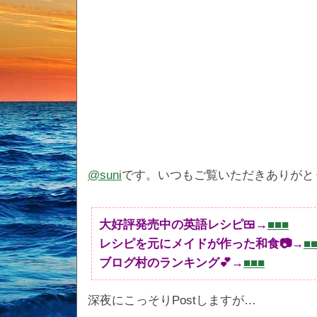
@suni
です。いつもご覧いただきありがと
大好評発売中の英語レシピ🍱→
■■■
レシピを元にメイドが作った和食📷→
■
ブログ村のランキング💕→
■■■
深夜にこっそりPostしますが…