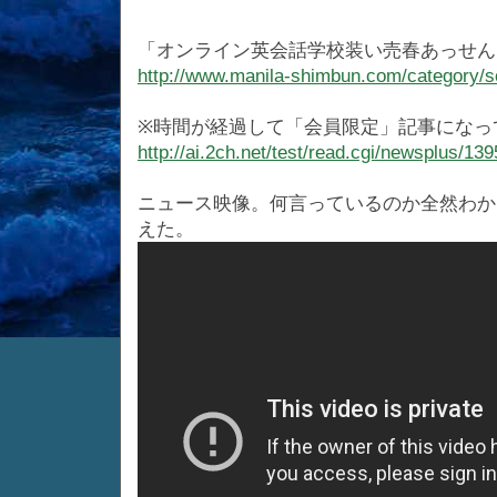
「オンライン英会話学校装い売春あっせん
http://www.manila-shimbun.com/category/s
※時間が経過して「会員限定」記事になっ
http://ai.2ch.net/test/read.cgi/newsplus/13
ニュース映像。何言っているのか全然わか
えた。