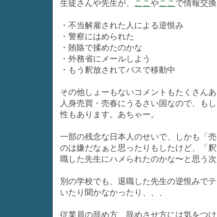
生徒さんや先生が、
ここ
や
ここ
で情報交換
・不当解雇された人による逆恨み
・警察にはめられた
・賄賂で揉めたのかな
・外務省にメールしよう
・もう釈放されてバスで移動中
その他しょーもないコメントもたくさんあ
人身売買・売春にうるさい国なので、もし
性もあります。あちゃー。
一部の残念な日本人のせいで、しかも「売
のは嫌だなぁと思ったりもしたけど、「釈
職した先生にハメられたのかな〜と思う次
別の学校でも、退職した先生の逆恨みでテ
いたり聞かなかったり、、、
従業員の辞め方、辞めさせ方には気をつけ