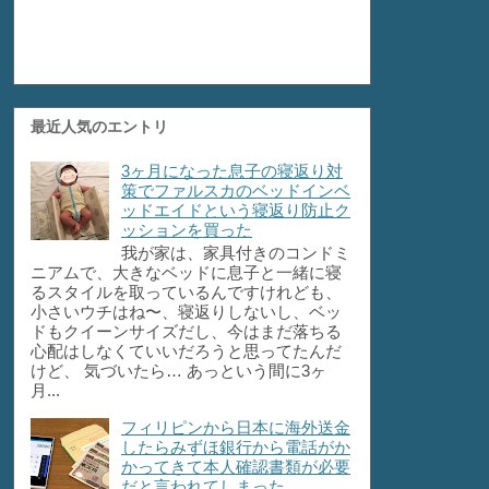
最近人気のエントリ
3ヶ月になった息子の寝返り対
策でファルスカのベッドインベ
ッドエイドという寝返り防止ク
ッションを買った
我が家は、家具付きのコンドミ
ニアムで、大きなベッドに息子と一緒に寝
るスタイルを取っているんですけれども、
小さいウチはね〜、寝返りしないし、ベッ
ドもクイーンサイズだし、今はまだ落ちる
心配はしなくていいだろうと思ってたんだ
けど、 気づいたら… あっという間に3ヶ
月...
フィリピンから日本に海外送金
したらみずほ銀行から電話がか
かってきて本人確認書類が必要
だと言われてしまった