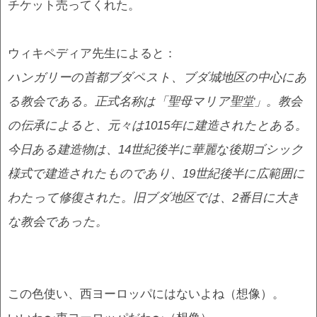
チケット売ってくれた。
ウィキペディア先生によると：
ハンガリーの首都ブダペスト、ブダ城地区の中心にあ
る教会である。正式名称は「聖母マリア聖堂」。教会
の伝承によると、元々は1015年に建造されたとある。
今日ある建造物は、14世紀後半に華麗な後期ゴシック
様式で建造されたものであり、19世紀後半に広範囲に
わたって修復された。旧ブダ地区では、2番目に大き
な教会であった。
この色使い、西ヨーロッパにはないよね（想像）。