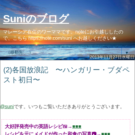
Suniのブログ
マレーシア在住のワーママです。noteにお引越ししたの
で、こちら https://note.com/suni へお越しください★
▼
2013年11月27日水曜日
(2)各国放浪記 〜ハンガリー・ブダペ
スト初日〜
@suni
です。いつもご覧いただきありがとうございます。
大好評発売中の英語レシピ🍱→
■■■
レシピを元にメイドが作った和食の写真📷→
■■■