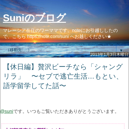
Suniのブログ
マレーシア在住のワーママです。noteにお引越ししたの
で、こちら https://note.com/suni へお越しください★
▼
2013年1月3日木曜日
【休日編】贅沢ビーチなら「シャング
リラ」 〜セブで逃亡生活…もとい、
語学留学してた話〜
@suni
です。いつもご覧いただきありがとうございます。