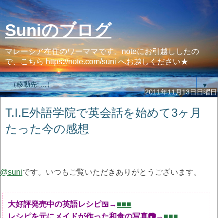
Suniのブログ
マレーシア在住のワーママです。noteにお引越ししたの
で、こちら https://note.com/suni へお越しください★
▼
2011年11月13日日曜日
T.I.E外語学院で英会話を始めて3ヶ月
たった今の感想
@suni
です。いつもご覧いただきありがとうございます。
大好評発売中の英語レシピ🍱→
■■■
レシピを元にメイドが作った和食の写真📷→
■■■